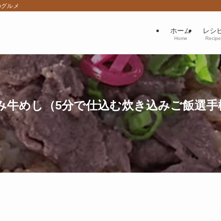
のグルメ
ホーム
レシ
Home
Recipe
み牛めし（5分で仕込む炊き込みご飯選手