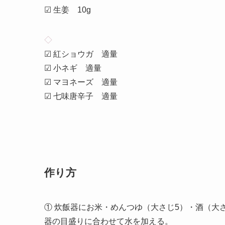
☑ 生姜 10g
◇
☑ 紅ショウガ 適量
☑ 小ネギ 適量
☑ マヨネーズ 適量
☑ 七味唐辛子 適量
作り方
① 炊飯器にお米・めんつゆ（大さじ5）・酒（大
器の目盛りに合わせて水を加える。