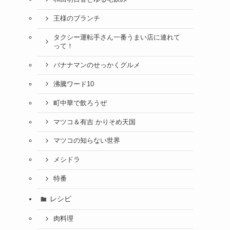
王様のブランチ
タクシー運転手さん一番うまい店に連れて
って！
バナナマンのせっかくグルメ
沸騰ワード10
町中華で飲ろうぜ
マツコ＆有吉 かりそめ天国
マツコの知らない世界
メシドラ
特番
レシピ
肉料理