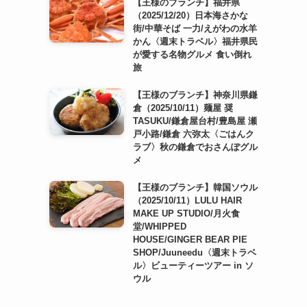
【王様のブランチ】福井県
（2025/12/20）日本海さかな
街/中華そば 一力/えがわの水羊
かん〈週末トラベル〉福井県民
が愛する名物グルメ 食い倒れ
旅
【王様のブランチ】神奈川県鎌
倉（2025/10/11）麺屋 奨
TASUKU/鎌倉屋台村/豊島屋 瀬
戸小路/鎌倉 六弥太〈ごはんク
ラブ〉秋の鎌倉でおさんぽグル
メ
【王様のブランチ】韓国ソウル
（2025/10/11）LULU HAIR
MAKE UP STUDIO/月火食
堂/WHIPPED
HOUSE/GINGER BEAR PIE
SHOP/Juuneedu〈週末トラベ
ル〉ビューティーツアー in ソ
ウル