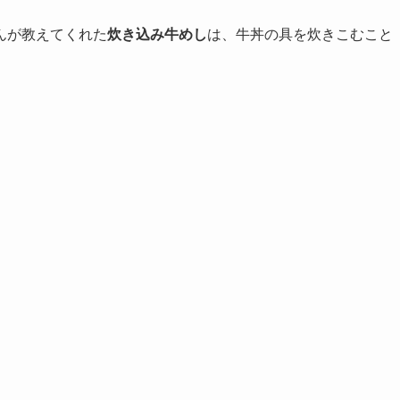
んが教えてくれた
炊き込み牛めし
は、牛丼の具を炊きこむこと