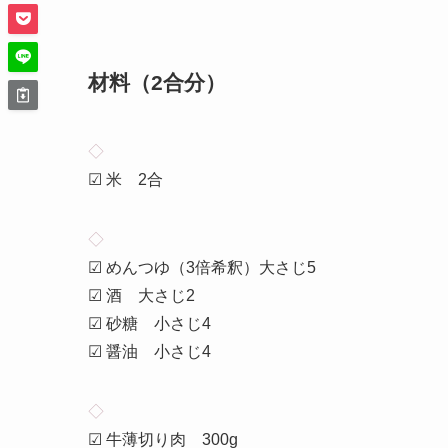
材料（2合分）
◇
☑ 米 2合
◇
☑ めんつゆ（3倍希釈）大さじ5
☑ 酒 大さじ2
☑ 砂糖 小さじ4
☑ 醤油 小さじ4
◇
☑ 牛薄切り肉 300g