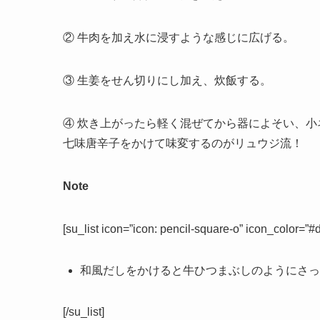
② 牛肉を加え水に浸すような感じに広げる。
③ 生姜をせん切りにし加え、炊飯する。
④ 炊き上がったら軽く混ぜてから器によそい、
七味唐辛子をかけて味変するのがリュウジ流！
Note
[su_list icon=”icon: pencil-square-o” icon_color=”#
和風だしをかけると牛ひつまぶしのようにさっ
[/su_list]