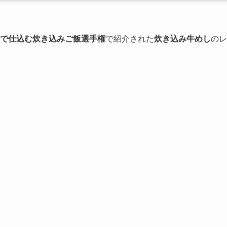
分で仕込む炊き込みご飯選手権
で紹介された
炊き込み牛めし
のレ