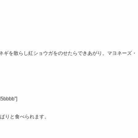
小ネギを散らし紅ショウガをのせたらできあがり。マヨネーズ・
d5bbbb”]
ぱりと食べられます。