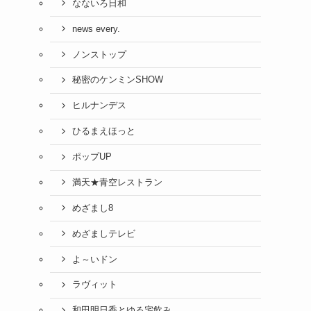
なないろ日和
news every.
ノンストップ
秘密のケンミンSHOW
ヒルナンデス
ひるまえほっと
ポップUP
満天★青空レストラン
めざまし8
めざましテレビ
よ～いドン
ラヴィット
和田明日香とゆる宅飲み