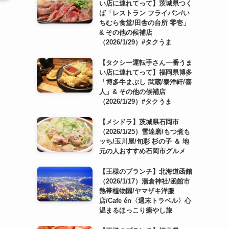
い店に連れてって】茨城県つく
ば「レストラン フライパン/い
ちむら食堂/田舎の台所 零壱」
& その他の候補店
（2026/1/29）#タクうま
【タクシー運転手さん一番うま
い店に連れてって】福岡県博多
「博多牛まぶし 武蔵/泰洋軒/喜
人」& その他の候補店
（2026/1/29）#タクうま
【メシドラ】茨城県石岡市
（2026/1/25）雪達磨/もつ煮も
ッち/玉川屋/旬彩 杉の子 ＆ 地
元の人おすすめ石岡市グルメ
【王様のブランチ】北海道函館
（2026/1/17）湯倉神社/函館市
熱帯植物園/ヤマザキ洋服
店/Cafe én〈週末トラベル〉心
温まるほっこり癒やし旅