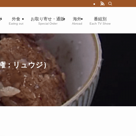
ピ
外食
お取り寄せ・通販
海外
番組別
Eating out
Special Order
Abroad
Each TV Show
権：リュウジ）