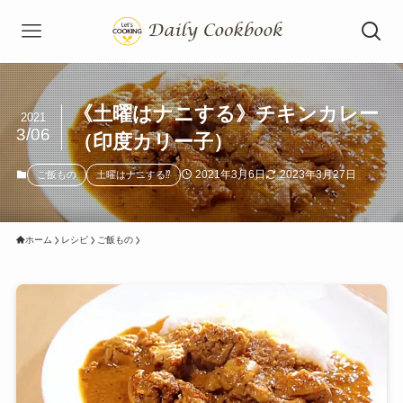
《土曜はナニする》チキンカレー
2021
3/06
（印度カリー子）
2021年3月6日
2023年3月27日
ご飯もの
土曜はナニする⁉
ホーム
レシピ
ご飯もの