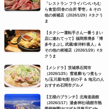
「レストラン フライパン/いちむ
ら食堂/田舎の台所 零壱」& その
他の候補店（2026/1/29）#タクう
ま
【タクシー運転手さん一番うまい
店に連れてって】福岡県博多「博
多牛まぶし 武蔵/泰洋軒/喜人」&
その他の候補店（2026/1/29）#タ
クうま
【メシドラ】茨城県石岡市
（2026/1/25）雪達磨/もつ煮もッ
ち/玉川屋/旬彩 杉の子 ＆ 地元の人
おすすめ石岡市グルメ
【王様のブランチ】北海道函館
（2026/1/17）湯倉神社/函館市熱
帯植物園/ヤマザキ洋服店/Cafe