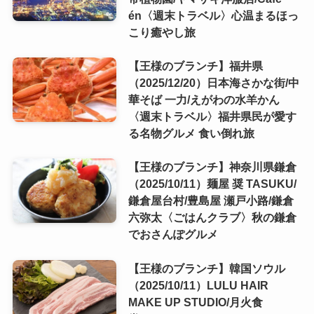
én〈週末トラベル〉心温まるほっ
こり癒やし旅
【王様のブランチ】福井県
（2025/12/20）日本海さかな街/中
華そば 一力/えがわの水羊かん
〈週末トラベル〉福井県民が愛す
る名物グルメ 食い倒れ旅
【王様のブランチ】神奈川県鎌倉
（2025/10/11）麺屋 奨 TASUKU/
鎌倉屋台村/豊島屋 瀬戸小路/鎌倉
六弥太〈ごはんクラブ〉秋の鎌倉
でおさんぽグルメ
【王様のブランチ】韓国ソウル
（2025/10/11）LULU HAIR
MAKE UP STUDIO/月火食