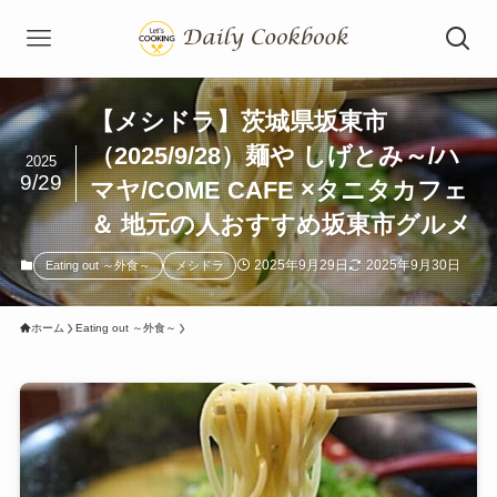
【メシドラ】茨城県坂東市
（2025/9/28）麺や しげとみ～/ハ
2025
9/29
マヤ/COME CAFE ×タニタカフェ
＆ 地元の人おすすめ坂東市グルメ
2025年9月29日
2025年9月30日
Eating out ～外食～
メシドラ
ホーム
Eating out ～外食～