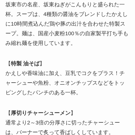
坂東市の名産、坂東ねぎがこんもりと盛られた一
杯。スープは、4種類の醤油をブレンドしたかえし
に10時間煮込んだ鶏や豚の出汁を合わせた特製ス
ープ。麺は、国産小麦粉100％の自家製平打ち手も
み縮れ麺を使用しています。
【
特製 油そば
】
かえしや香味油に加え、豆乳でコクをプラス！チ
ャーシューや魚粉、オニオンチップスなどをトッ
ピングしたパンチのある一杯。
【
厚切りチャーシューメン
】
通常より2～3倍の分厚さに切ったチャーシュー
は、バーナーで炙って香ばしくしています。