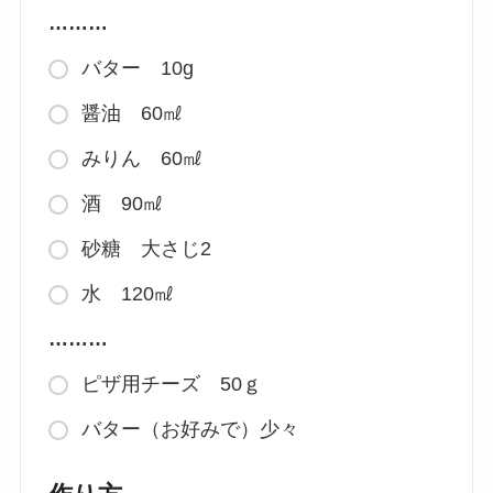
………
バター 10g
醤油 60㎖
みりん 60㎖
酒 90㎖
砂糖 大さじ2
水 120㎖
………
ピザ用チーズ 50ｇ
バター（お好みで）少々