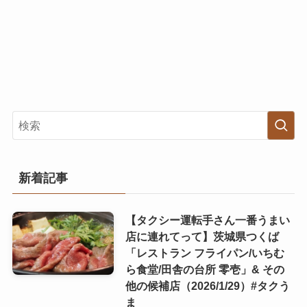
新着記事
【タクシー運転手さん一番うまい
店に連れてって】茨城県つくば
「レストラン フライパン/いちむ
ら食堂/田舎の台所 零壱」& その
他の候補店（2026/1/29）#タクう
ま