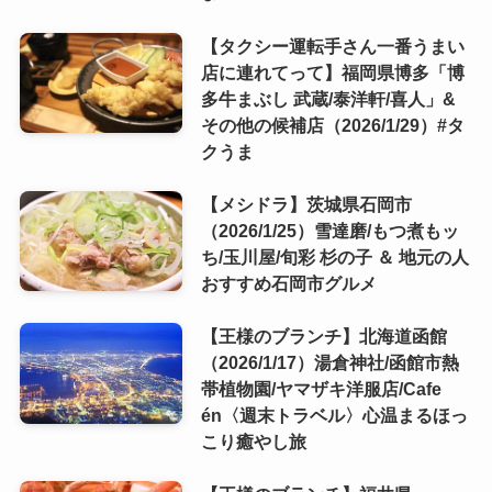
【タクシー運転手さん一番うまい
店に連れてって】福岡県博多「博
多牛まぶし 武蔵/泰洋軒/喜人」&
その他の候補店（2026/1/29）#タ
クうま
【メシドラ】茨城県石岡市
（2026/1/25）雪達磨/もつ煮もッ
ち/玉川屋/旬彩 杉の子 ＆ 地元の人
おすすめ石岡市グルメ
【王様のブランチ】北海道函館
（2026/1/17）湯倉神社/函館市熱
帯植物園/ヤマザキ洋服店/Cafe
én〈週末トラベル〉心温まるほっ
こり癒やし旅