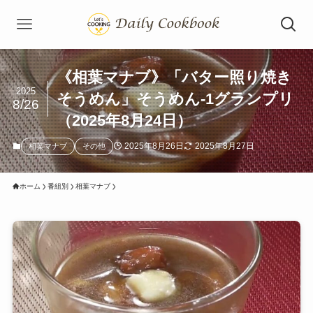
《相葉マナブ》「バター照り焼き
2025
そうめん」そうめん-1グランプリ
8/26
（2025年8月24日）
2025年8月26日
2025年8月27日
相葉マナブ
その他
ホーム
番組別
相葉マナブ