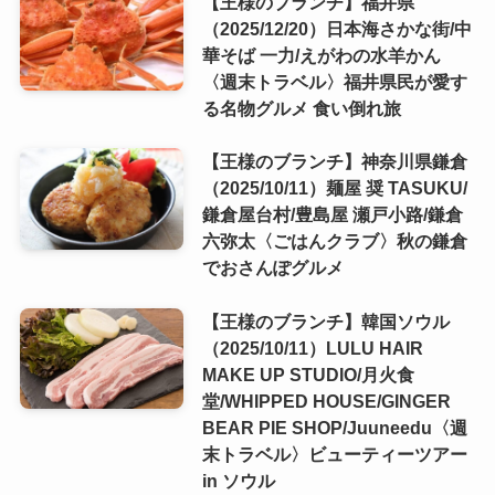
【王様のブランチ】福井県
（2025/12/20）日本海さかな街/中
華そば 一力/えがわの水羊かん
〈週末トラベル〉福井県民が愛す
る名物グルメ 食い倒れ旅
【王様のブランチ】神奈川県鎌倉
（2025/10/11）麺屋 奨 TASUKU/
鎌倉屋台村/豊島屋 瀬戸小路/鎌倉
六弥太〈ごはんクラブ〉秋の鎌倉
でおさんぽグルメ
【王様のブランチ】韓国ソウル
（2025/10/11）LULU HAIR
MAKE UP STUDIO/月火食
堂/WHIPPED HOUSE/GINGER
BEAR PIE SHOP/Juuneedu〈週
末トラベル〉ビューティーツアー
in ソウル