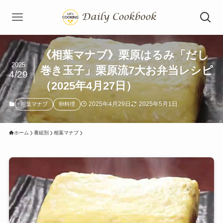
《相葉マナブ》栗原はるみ「だし
2025
巻き玉子」栗原流7大お弁当レシピ
4/29
（2025年4月27日）
2025年4月29日
2025年5月1日
相葉マナブ
卵料理
ホーム
番組別
相葉マナブ