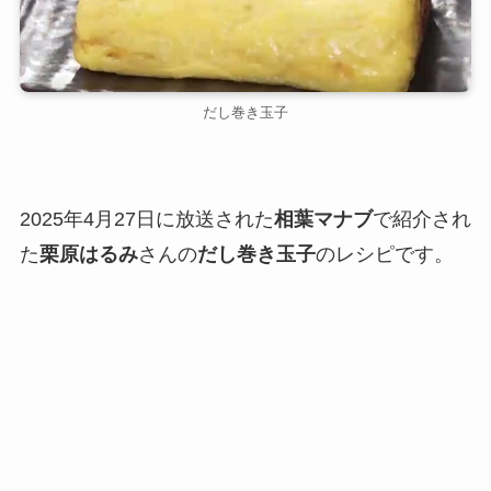
だし巻き玉子
2025年4月27日に放送された
相葉マナブ
で紹介され
た
栗原はるみ
さんの
だし巻き玉子
のレシピです。