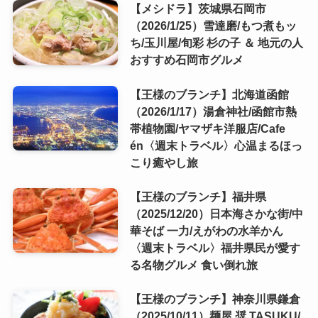
【メシドラ】茨城県石岡市
（2026/1/25）雪達磨/もつ煮もッ
ち/玉川屋/旬彩 杉の子 ＆ 地元の人
おすすめ石岡市グルメ
【王様のブランチ】北海道函館
（2026/1/17）湯倉神社/函館市熱
帯植物園/ヤマザキ洋服店/Cafe
én〈週末トラベル〉心温まるほっ
こり癒やし旅
【王様のブランチ】福井県
（2025/12/20）日本海さかな街/中
華そば 一力/えがわの水羊かん
〈週末トラベル〉福井県民が愛す
る名物グルメ 食い倒れ旅
【王様のブランチ】神奈川県鎌倉
（2025/10/11）麺屋 奨 TASUKU/