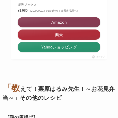
楽天ブックス
¥1,980
（2024/09/17 08:05時点 | 楽天市場調べ）
Amazon
楽天
Yahooショッピング
ポチップ
「教
えて！栗原はるみ先生！～お花見弁
当～」その他のレシピ
【
鶏の唐揚げ
】