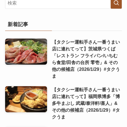
新着記事
【タクシー運転手さん一番うまい
店に連れてって】茨城県つくば
「レストラン フライパン/いちむ
ら食堂/田舎の台所 零壱」& その
他の候補店（2026/1/29）#タクう
ま
【タクシー運転手さん一番うまい
店に連れてって】福岡県博多「博
多牛まぶし 武蔵/泰洋軒/喜人」&
その他の候補店（2026/1/29）#タ
クうま