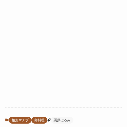
相葉マナブ
卵料理
栗原はるみ