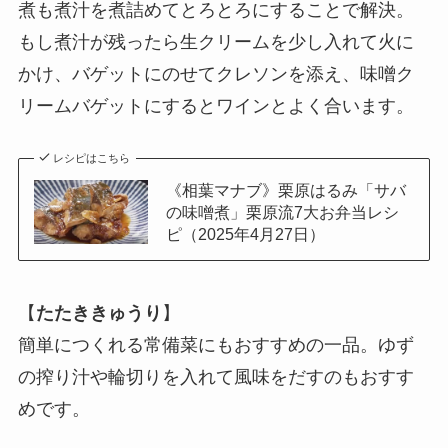
煮も煮汁を煮詰めてとろとろにすることで解決。
もし煮汁が残ったら生クリームを少し入れて火に
かけ、バゲットにのせてクレソンを添え、味噌ク
リームバゲットにするとワインとよく合います。
レシピはこちら
《相葉マナブ》栗原はるみ「サバ
の味噌煮」栗原流7大お弁当レシ
ピ（2025年4月27日）
【
たたききゅうり
】
簡単につくれる常備菜にもおすすめの一品。ゆず
の搾り汁や輪切りを入れて風味をだすのもおすす
めです。