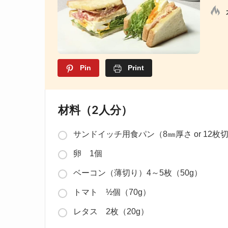
Pin
Print
材料（2人分）
サンドイッチ用食パン（8㎜厚さ or 12枚
卵 1個
ベーコン（薄切り）4～5枚（50g）
トマト ½個（70g）
レタス 2枚（20g）