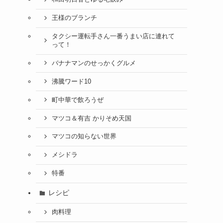
王様のブランチ
タクシー運転手さん一番うまい店に連れて
って！
バナナマンのせっかくグルメ
沸騰ワード10
町中華で飲ろうぜ
マツコ＆有吉 かりそめ天国
マツコの知らない世界
メシドラ
特番
レシピ
肉料理