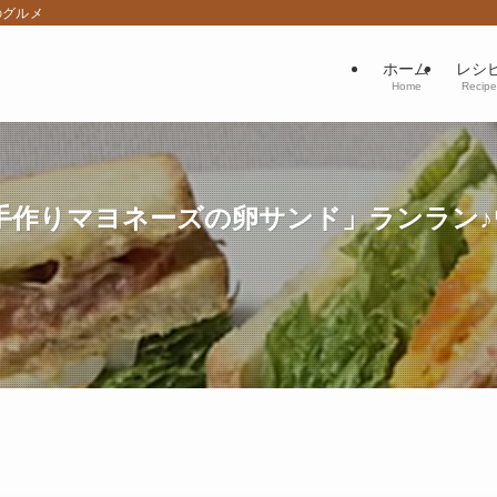
のグルメ
ホーム
レシ
Home
Recipe
作りマヨネーズの卵サンド」ランラン♪ウフ