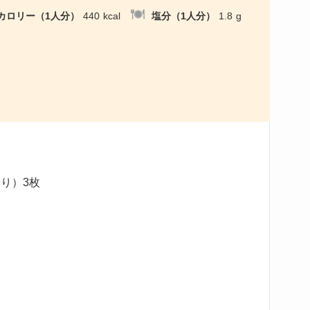
カロリー（1人分）
440
kcal
塩分（1人分）
1.8
g
切り）3枚