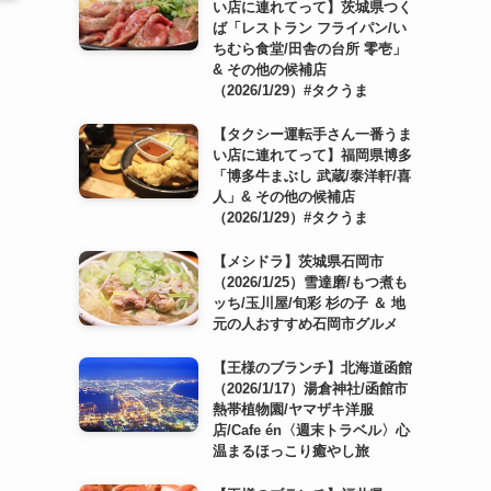
い店に連れてって】茨城県つく
ば「レストラン フライパン/い
ちむら食堂/田舎の台所 零壱」
& その他の候補店
（2026/1/29）#タクうま
【タクシー運転手さん一番うま
い店に連れてって】福岡県博多
「博多牛まぶし 武蔵/泰洋軒/喜
人」& その他の候補店
（2026/1/29）#タクうま
【メシドラ】茨城県石岡市
（2026/1/25）雪達磨/もつ煮も
ッち/玉川屋/旬彩 杉の子 ＆ 地
元の人おすすめ石岡市グルメ
【王様のブランチ】北海道函館
（2026/1/17）湯倉神社/函館市
熱帯植物園/ヤマザキ洋服
店/Cafe én〈週末トラベル〉心
温まるほっこり癒やし旅