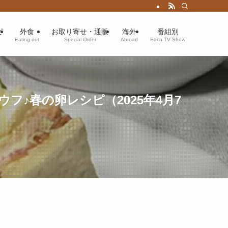
ピ
外食
お取り寄せ・通販
海外
番組別
Eating out
Special Order
Abroad
Each TV Show
♪春の卵レシピ（2025年4月7