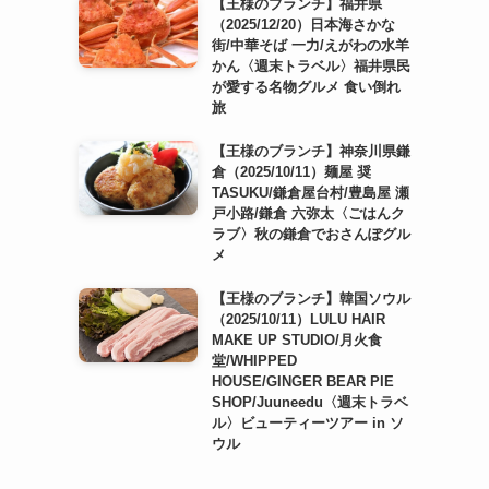
【王様のブランチ】福井県
（2025/12/20）日本海さかな
街/中華そば 一力/えがわの水羊
かん〈週末トラベル〉福井県民
が愛する名物グルメ 食い倒れ
旅
【王様のブランチ】神奈川県鎌
倉（2025/10/11）麺屋 奨
TASUKU/鎌倉屋台村/豊島屋 瀬
戸小路/鎌倉 六弥太〈ごはんク
ラブ〉秋の鎌倉でおさんぽグル
メ
【王様のブランチ】韓国ソウル
（2025/10/11）LULU HAIR
MAKE UP STUDIO/月火食
堂/WHIPPED
HOUSE/GINGER BEAR PIE
SHOP/Juuneedu〈週末トラベ
ル〉ビューティーツアー in ソ
ウル