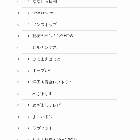
なないろ日和
news every.
ノンストップ
秘密のケンミンSHOW
ヒルナンデス
ひるまえほっと
ポップUP
満天★青空レストラン
めざまし8
めざましテレビ
よ～いドン
ラヴィット
和田明日香とゆる宅飲み