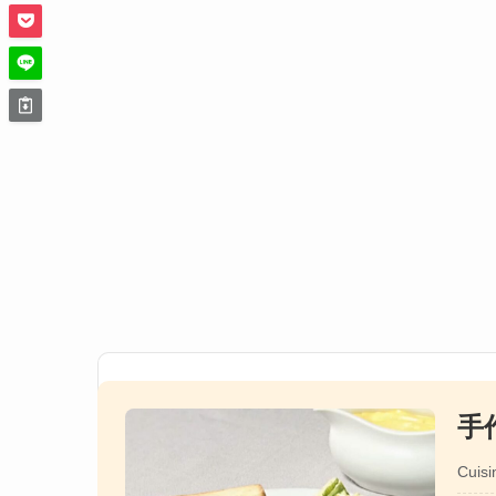
手
Cuisi