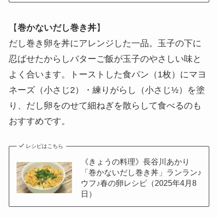
【
巻かないだし巻き丼
】
だし巻き卵を丼にアレンジした一品。玉子の下に
忍ばせたからしバターご飯が玉子のやさしい味と
よく合います。トーストした食パン（1枚）にマヨ
ネーズ（小さじ2）・練りがらし（小さじ½）を塗
り、だし卵をのせて細ねぎを散らして食べるのも
おすすめです。
レシピはこちら
《きょうの料理》長谷川あかり
「巻かないだし巻き丼」ランラン♪
ウフ♪春の卵レシピ（2025年4月8
日）