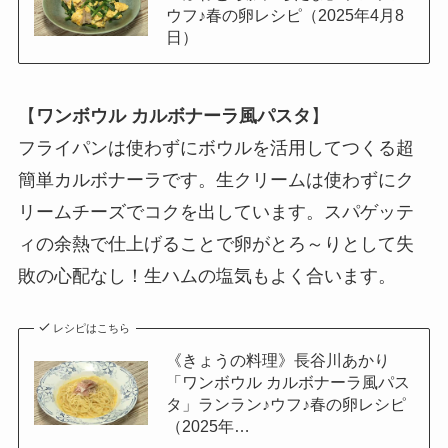
ウフ♪春の卵レシピ（2025年4月8
日）
【
ワンボウル カルボナーラ風パスタ
】
フライパンは使わずにボウルを活用してつくる超
簡単カルボナーラです。生クリームは使わずにク
リームチーズでコクを出しています。スパゲッテ
ィの余熱で仕上げることで卵がとろ～りとして失
敗の心配なし！生ハムの塩気もよく合います。
レシピはこちら
《きょうの料理》長谷川あかり
「ワンボウル カルボナーラ風パス
タ」ランラン♪ウフ♪春の卵レシピ
（2025年…