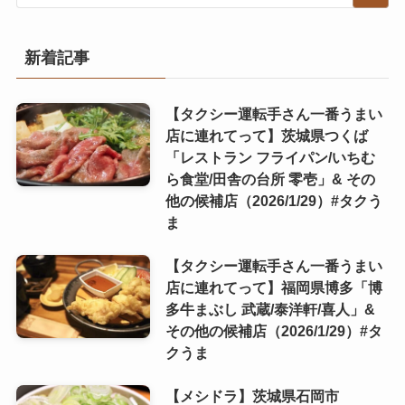
新着記事
【タクシー運転手さん一番うまい
店に連れてって】茨城県つくば
「レストラン フライパン/いちむ
ら食堂/田舎の台所 零壱」& その
他の候補店（2026/1/29）#タクう
ま
【タクシー運転手さん一番うまい
店に連れてって】福岡県博多「博
多牛まぶし 武蔵/泰洋軒/喜人」&
その他の候補店（2026/1/29）#タ
クうま
【メシドラ】茨城県石岡市