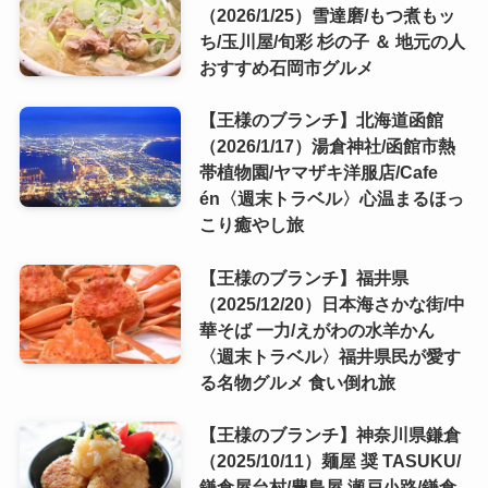
（2026/1/25）雪達磨/もつ煮もッ
ち/玉川屋/旬彩 杉の子 ＆ 地元の人
おすすめ石岡市グルメ
【王様のブランチ】北海道函館
（2026/1/17）湯倉神社/函館市熱
帯植物園/ヤマザキ洋服店/Cafe
én〈週末トラベル〉心温まるほっ
こり癒やし旅
【王様のブランチ】福井県
（2025/12/20）日本海さかな街/中
華そば 一力/えがわの水羊かん
〈週末トラベル〉福井県民が愛す
る名物グルメ 食い倒れ旅
【王様のブランチ】神奈川県鎌倉
（2025/10/11）麺屋 奨 TASUKU/
鎌倉屋台村/豊島屋 瀬戸小路/鎌倉