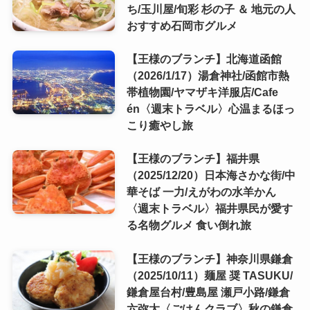
ち/玉川屋/旬彩 杉の子 ＆ 地元の人
おすすめ石岡市グルメ
【王様のブランチ】北海道函館
（2026/1/17）湯倉神社/函館市熱
帯植物園/ヤマザキ洋服店/Cafe
én〈週末トラベル〉心温まるほっ
こり癒やし旅
【王様のブランチ】福井県
（2025/12/20）日本海さかな街/中
華そば 一力/えがわの水羊かん
〈週末トラベル〉福井県民が愛す
る名物グルメ 食い倒れ旅
【王様のブランチ】神奈川県鎌倉
（2025/10/11）麺屋 奨 TASUKU/
鎌倉屋台村/豊島屋 瀬戸小路/鎌倉
六弥太〈ごはんクラブ〉秋の鎌倉