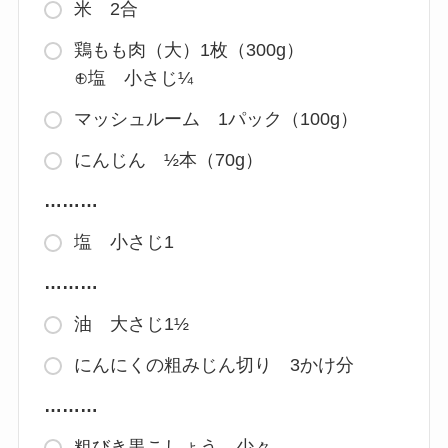
米 2合
鶏もも肉（大）1枚（300g）
⊕塩 小さじ¼
マッシュルーム 1パック（100g）
にんじん ½本（70g）
………
塩 小さじ1
………
油 大さじ1½
にんにくの粗みじん切り 3かけ分
………
粗びき黒こしょう 少々