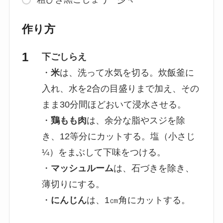
作り方
下ごしらえ
・
米
は、洗って水気を切る。炊飯釜に
入れ、水を2合の目盛りまで加え、その
まま30分間ほどおいて浸水させる。
・
鶏もも肉
は、余分な脂やスジを除
き、12等分にカットする。塩（小さじ
¼）をまぶして下味をつける。
・
マッシュルーム
は、石づきを除き、
薄切りにする。
・
にんじん
は、1㎝角にカットする。