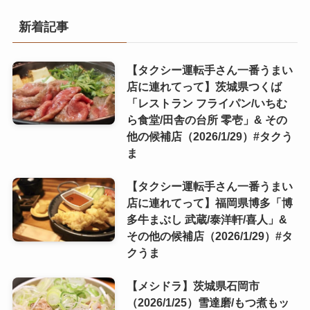
新着記事
【タクシー運転手さん一番うまい
店に連れてって】茨城県つくば
「レストラン フライパン/いちむ
ら食堂/田舎の台所 零壱」& その
他の候補店（2026/1/29）#タクう
ま
【タクシー運転手さん一番うまい
店に連れてって】福岡県博多「博
多牛まぶし 武蔵/泰洋軒/喜人」&
その他の候補店（2026/1/29）#タ
クうま
【メシドラ】茨城県石岡市
（2026/1/25）雪達磨/もつ煮もッ