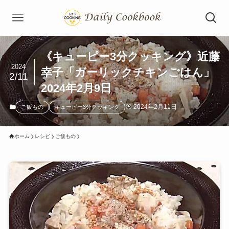
《キューピー3分クッキング》近藤
2024
幸子「ガーリックチキンごはん」
2/11
2024年2月9日
2024年2月11日
ご飯もの
キューピー3分クッキング
ホーム
レシピ
ご飯もの