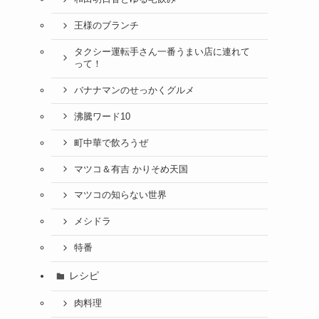
王様のブランチ
タクシー運転手さん一番うまい店に連れて
って！
バナナマンのせっかくグルメ
沸騰ワード10
町中華で飲ろうぜ
マツコ＆有吉 かりそめ天国
マツコの知らない世界
メシドラ
特番
レシピ
肉料理