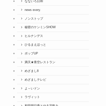
なないろ日和
news every.
ノンストップ
秘密のケンミンSHOW
ヒルナンデス
ひるまえほっと
ポップUP
満天★青空レストラン
めざまし8
めざましテレビ
よ～いドン
ラヴィット
和田明日香とゆる宅飲み