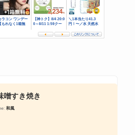
味噌すき焼き
ne:
和風