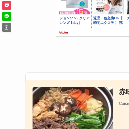
赤
Cuisi