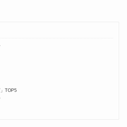
ピ
TOP5
ピ