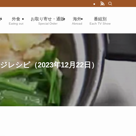
ピ
外食
お取り寄せ・通販
海外
番組別
Eating out
Special Order
Abroad
Each TV Show
シピ（2023年12月22日）