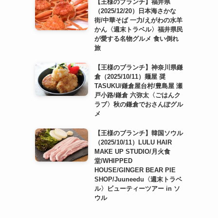
【王様のブランチ】福井県
（2025/12/20）日本海さかな
街/中華そば 一力/えがわの水羊
かん〈週末トラベル〉福井県民
が愛する名物グルメ 食い倒れ
旅
【王様のブランチ】神奈川県鎌
倉（2025/10/11）麺屋 奨
TASUKU/鎌倉屋台村/豊島屋 瀬
戸小路/鎌倉 六弥太〈ごはんク
ラブ〉秋の鎌倉でおさんぽグル
メ
【王様のブランチ】韓国ソウル
（2025/10/11）LULU HAIR
MAKE UP STUDIO/月火食
堂/WHIPPED
HOUSE/GINGER BEAR PIE
SHOP/Juuneedu〈週末トラベ
ル〉ビューティーツアー in ソ
ウル