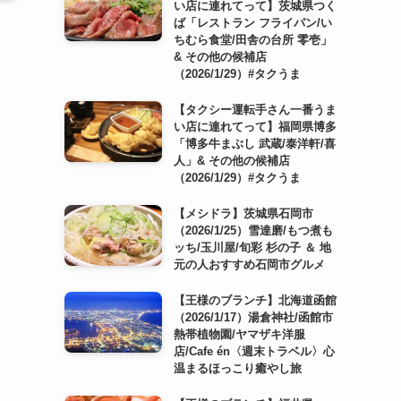
い店に連れてって】茨城県つく
ば「レストラン フライパン/い
ちむら食堂/田舎の台所 零壱」
& その他の候補店
（2026/1/29）#タクうま
【タクシー運転手さん一番うま
い店に連れてって】福岡県博多
「博多牛まぶし 武蔵/泰洋軒/喜
人」& その他の候補店
（2026/1/29）#タクうま
【メシドラ】茨城県石岡市
（2026/1/25）雪達磨/もつ煮も
ッち/玉川屋/旬彩 杉の子 ＆ 地
元の人おすすめ石岡市グルメ
【王様のブランチ】北海道函館
（2026/1/17）湯倉神社/函館市
熱帯植物園/ヤマザキ洋服
店/Cafe én〈週末トラベル〉心
温まるほっこり癒やし旅