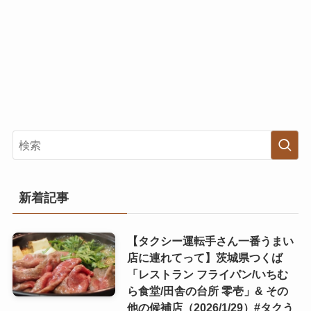
新着記事
【タクシー運転手さん一番うまい
店に連れてって】茨城県つくば
「レストラン フライパン/いちむ
ら食堂/田舎の台所 零壱」& その
他の候補店（2026/1/29）#タクう