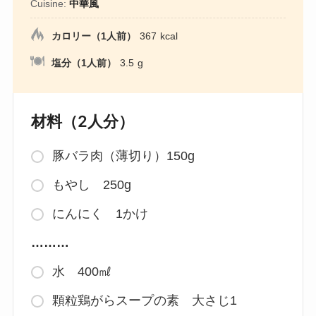
Cuisine:
中華風
カロリー（1人前）
367
kcal
塩分（1人前）
3.5
g
材料（2人分）
豚バラ肉（薄切り）150g
もやし 250g
にんにく 1かけ
………
水 400㎖
顆粒鶏がらスープの素 大さじ1