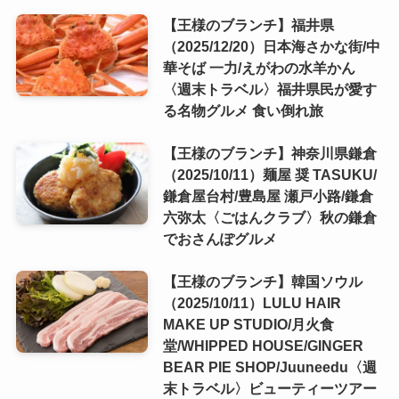
【王様のブランチ】福井県
（2025/12/20）日本海さかな街/中
華そば 一力/えがわの水羊かん
〈週末トラベル〉福井県民が愛す
る名物グルメ 食い倒れ旅
【王様のブランチ】神奈川県鎌倉
（2025/10/11）麺屋 奨 TASUKU/
鎌倉屋台村/豊島屋 瀬戸小路/鎌倉
六弥太〈ごはんクラブ〉秋の鎌倉
でおさんぽグルメ
【王様のブランチ】韓国ソウル
（2025/10/11）LULU HAIR
MAKE UP STUDIO/月火食
堂/WHIPPED HOUSE/GINGER
BEAR PIE SHOP/Juuneedu〈週
末トラベル〉ビューティーツアー