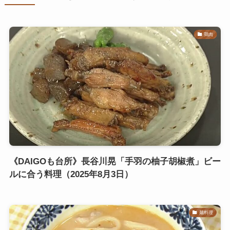
鶏肉
《DAIGOも台所》長谷川晃「手羽の柚子胡椒煮」ビー
ルに合う料理（2025年8月3日）
麺料理