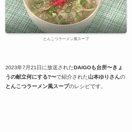
とんこつラーメン風スープ
2023年7月21日に放送された
DAIGOも台所〜きょ
うの献立何にする?〜
で紹介された
山本ゆりさん
の
とんこつラーメン風スープ
のレシピです。