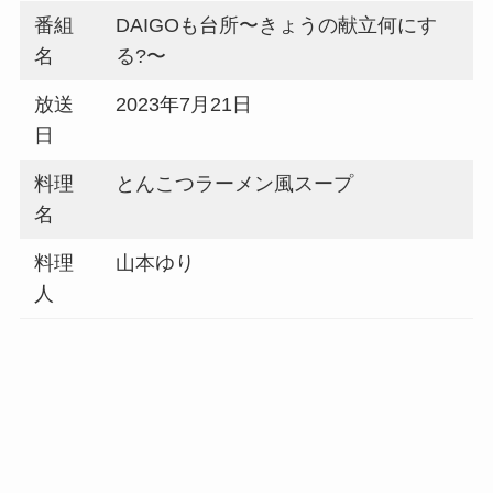
番組
DAIGOも台所〜きょうの献立何にす
名
る?〜
放送
2023年7月21日
日
料理
とんこつラーメン風スープ
名
料理
山本ゆり
人