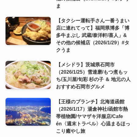
ま
【タクシー運転手さん一番うまい
店に連れてって】福岡県博多「博
多牛まぶし 武蔵/泰洋軒/喜人」&
その他の候補店（2026/1/29）#タ
クうま
【メシドラ】茨城県石岡市
（2026/1/25）雪達磨/もつ煮もッ
ち/玉川屋/旬彩 杉の子 ＆ 地元の人
おすすめ石岡市グルメ
【王様のブランチ】北海道函館
（2026/1/17）湯倉神社/函館市熱
帯植物園/ヤマザキ洋服店/Cafe
én〈週末トラベル〉心温まるほっ
こり癒やし旅