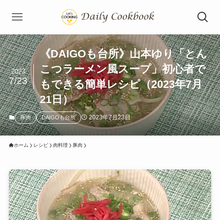
《DAIGOも台所》山本ゆり「とん
こつラーメン風スープ」初心者で
2023
7/23
もできる簡単レシピ（2023年7月
21日）
2023年7月23日
豚肉
DAIGOも台所
ホーム
レシピ
肉料理
豚肉