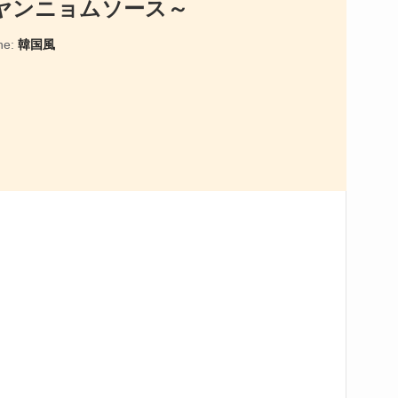
ヤンニョムソース～
ne:
韓国風