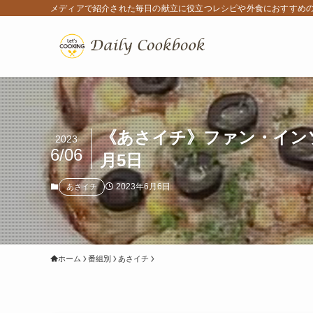
メディアで紹介された毎日の献立に役立つレシピや外食におすすめ
《あさイチ》ファン・インソ
2023
6/06
月5日
2023年6月6日
あさイチ
ホーム
番組別
あさイチ