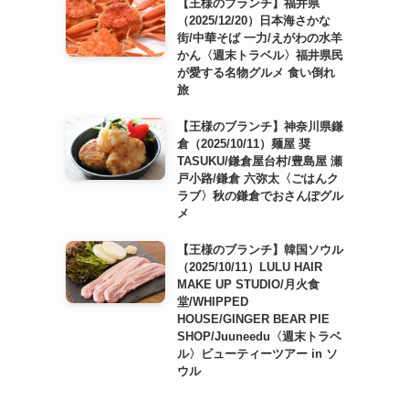
【王様のブランチ】福井県
（2025/12/20）日本海さかな
街/中華そば 一力/えがわの水羊
かん〈週末トラベル〉福井県民
が愛する名物グルメ 食い倒れ
旅
【王様のブランチ】神奈川県鎌
倉（2025/10/11）麺屋 奨
TASUKU/鎌倉屋台村/豊島屋 瀬
戸小路/鎌倉 六弥太〈ごはんク
ラブ〉秋の鎌倉でおさんぽグル
メ
【王様のブランチ】韓国ソウル
（2025/10/11）LULU HAIR
MAKE UP STUDIO/月火食
堂/WHIPPED
HOUSE/GINGER BEAR PIE
SHOP/Juuneedu〈週末トラベ
ル〉ビューティーツアー in ソ
ウル