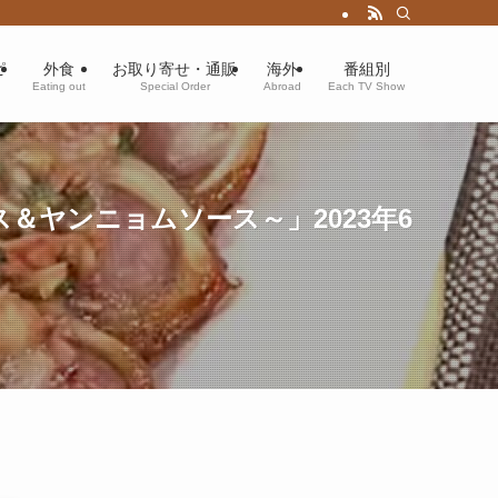
ピ
外食
お取り寄せ・通販
海外
番組別
Eating out
Special Order
Abroad
Each TV Show
ヤンニョムソース～」2023年6