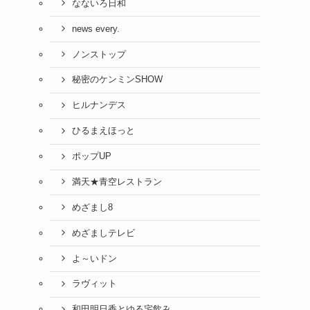
なないろ日和
news every.
ノンストップ
秘密のケンミンSHOW
ヒルナンデス
ひるまえほっと
ポップUP
満天★青空レストラン
めざまし8
めざましテレビ
よ～いドン
ラヴィット
和田明日香とゆる宅飲み