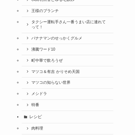
王様のブランチ
タクシー運転手さん一番うまい店に連れて
って！
バナナマンのせっかくグルメ
沸騰ワード10
町中華で飲ろうぜ
マツコ＆有吉 かりそめ天国
マツコの知らない世界
メシドラ
特番
レシピ
肉料理