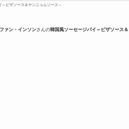
イ～ピザソース＆ヤンニョムソース～
ファン・インソン
さんの
韓国風ソーセージパイ～ピザソース＆