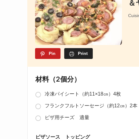
＆
Cuisi
Pin
Print
材料（2個分）
冷凍パイシート（約11×18㎝）4枚
フランクフルトソーセージ（約12㎝）2本
ピザ用チーズ 適量
ピザソース トッピング