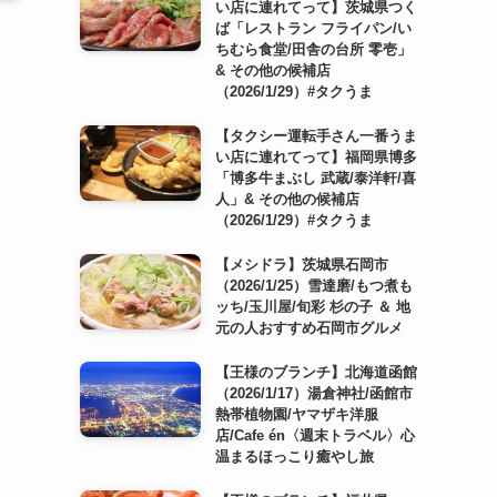
い店に連れてって】茨城県つく
ば「レストラン フライパン/い
ちむら食堂/田舎の台所 零壱」
& その他の候補店
（2026/1/29）#タクうま
【タクシー運転手さん一番うま
い店に連れてって】福岡県博多
「博多牛まぶし 武蔵/泰洋軒/喜
人」& その他の候補店
（2026/1/29）#タクうま
【メシドラ】茨城県石岡市
（2026/1/25）雪達磨/もつ煮も
ッち/玉川屋/旬彩 杉の子 ＆ 地
元の人おすすめ石岡市グルメ
【王様のブランチ】北海道函館
（2026/1/17）湯倉神社/函館市
熱帯植物園/ヤマザキ洋服
店/Cafe én〈週末トラベル〉心
温まるほっこり癒やし旅