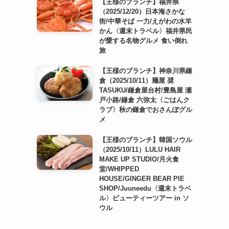
【王様のブランチ】福井県
（2025/12/20）日本海さかな
街/中華そば 一力/えがわの水羊
かん〈週末トラベル〉福井県民
が愛する名物グルメ 食い倒れ
旅
【王様のブランチ】神奈川県鎌
倉（2025/10/11）麺屋 奨
TASUKU/鎌倉屋台村/豊島屋 瀬
戸小路/鎌倉 六弥太〈ごはんク
ラブ〉秋の鎌倉でおさんぽグル
メ
【王様のブランチ】韓国ソウル
（2025/10/11）LULU HAIR
MAKE UP STUDIO/月火食
堂/WHIPPED
HOUSE/GINGER BEAR PIE
SHOP/Juuneedu〈週末トラベ
ル〉ビューティーツアー in ソ
ウル