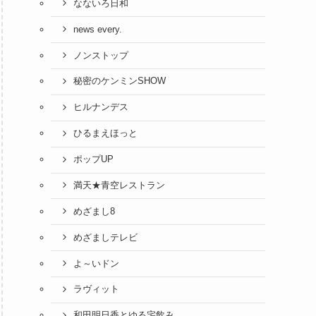
なないろ日和
news every.
ノンストップ
秘密のケンミンSHOW
ヒルナンデス
ひるまえほっと
ポップUP
満天★青空レストラン
めざまし8
めざましテレビ
よ～いドン
ラヴィット
和田明日香とゆる宅飲み