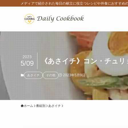
メディアで紹介された毎日の献立に役立つレシピや外食におすすめ
2023
《あさイチ》コン・チュリョ
5/09
2023年5月9日
あさイチ
その他
ホーム
番組別
あさイチ