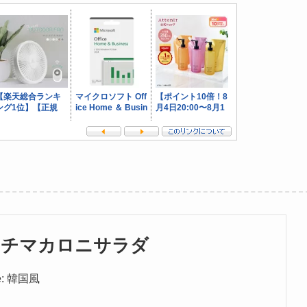
ムチマカロニサラダ
ne: 韓国風