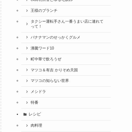
王様のブランチ
タクシー運転手さん一番うまい店に連れて
って！
バナナマンのせっかくグルメ
沸騰ワード10
町中華で飲ろうぜ
マツコ＆有吉 かりそめ天国
マツコの知らない世界
メシドラ
特番
レシピ
肉料理