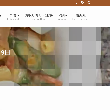
ピ
外食
お取り寄せ・通販
海外
番組別
Eating out
Special Order
Abroad
Each TV Show
9日