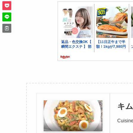
キ
Cuisi