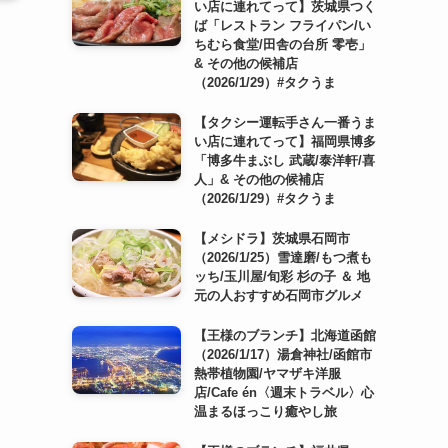
い店に連れてって】茨城県つく
ば「レストラン フライパン/い
ちむら食堂/田舎の台所 零壱」
& その他の候補店
（2026/1/29）#タクうま
【タクシー運転手さん一番うま
い店に連れてって】福岡県博多
「博多牛まぶし 武蔵/泰洋軒/喜
人」& その他の候補店
（2026/1/29）#タクうま
【メシドラ】茨城県石岡市
（2026/1/25）雪達磨/もつ煮も
ッち/玉川屋/旬彩 杉の子 ＆ 地
元の人おすすめ石岡市グルメ
【王様のブランチ】北海道函館
（2026/1/17）湯倉神社/函館市
熱帯植物園/ヤマザキ洋服
店/Cafe én〈週末トラベル〉心
温まるほっこり癒やし旅