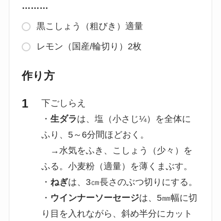
………
黒こしょう（粗びき）適量
レモン（国産/輪切り）2枚
作り方
下ごしらえ
・
生ダラ
は、塩（小さじ¼）を全体に
ふり、5～6分間ほどおく。
→水気をふき、こしょう（少々）を
ふる。小麦粉（適量）を薄くまぶす。
・
ねぎ
は、3㎝長さのぶつ切りにする。
・
ウインナーソーセージ
は、5㎜幅に切
り目を入れながら、斜め半分にカット