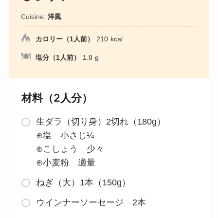
Cuisine:
洋風
カロリー（1人前）
210
kcal
塩分（1人前）
1.8
g
材料（2人分）
生ダラ（切り身）2切れ（180g）
⊕塩 小さじ¼
⊕こしょう 少々
⊕小麦粉 適量
ねぎ（大）1本（150g）
ウインナーソーセージ 2本