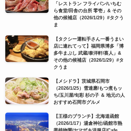
「レストラン フライパン/いちむ
ら食堂/田舎の台所 零壱」& その
他の候補店（2026/1/29）#タクう
ま
【タクシー運転手さん一番うまい
店に連れてって】福岡県博多「博
多牛まぶし 武蔵/泰洋軒/喜人」&
その他の候補店（2026/1/29）#タ
クうま
【メシドラ】茨城県石岡市
（2026/1/25）雪達磨/もつ煮もッ
ち/玉川屋/旬彩 杉の子 ＆ 地元の人
おすすめ石岡市グルメ
【王様のブランチ】北海道函館
（2026/1/17）湯倉神社/函館市熱
帯植物園/ヤマザキ洋服店/Cafe