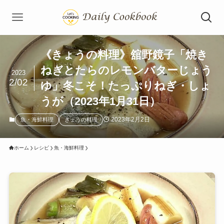
《きょうの料理》舘野鏡子「焼き
ねぎとたらのレモンバターじょう
2023
2/02
ゆ」冬こそ！たっぷりねぎ・しょ
うが（2023年1月31日）
2023年2月2日
魚・海鮮料理
きょうの料理
ホーム
レシピ
魚・海鮮料理