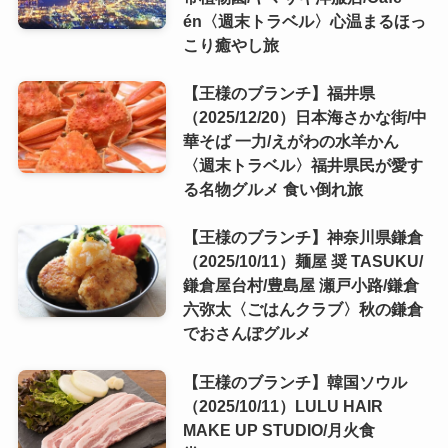
én〈週末トラベル〉心温まるほっ
こり癒やし旅
【王様のブランチ】福井県
（2025/12/20）日本海さかな街/中
華そば 一力/えがわの水羊かん
〈週末トラベル〉福井県民が愛す
る名物グルメ 食い倒れ旅
【王様のブランチ】神奈川県鎌倉
（2025/10/11）麺屋 奨 TASUKU/
鎌倉屋台村/豊島屋 瀬戸小路/鎌倉
六弥太〈ごはんクラブ〉秋の鎌倉
でおさんぽグルメ
【王様のブランチ】韓国ソウル
（2025/10/11）LULU HAIR
MAKE UP STUDIO/月火食