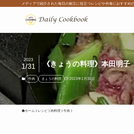
メディアで紹介された毎日の献立に役立つレシピや外食におすすめ
2023
《きょうの料理》本田明子「
1/31
2023年1月31日
牛肉
きょうの料理
ホーム
レシピ
肉料理
牛肉