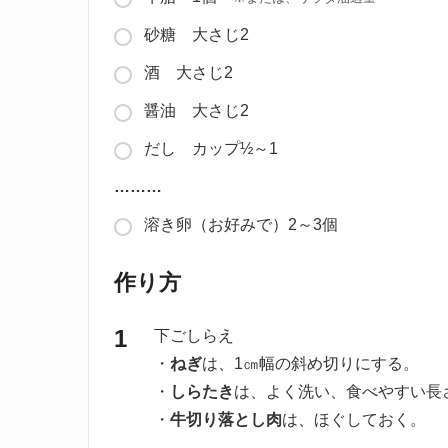
砂糖 大さじ2
酒 大さじ2
醤油 大さじ2
だし カップ½～1
………
溶き卵（お好みで）2～3個
作り方
下ごしらえ
・
ねぎ
は、1㎝幅の斜め切りにする。
・
しらたき
は、よく洗い、食べやすい長
・
牛切り落とし肉
は、ほぐしておく。