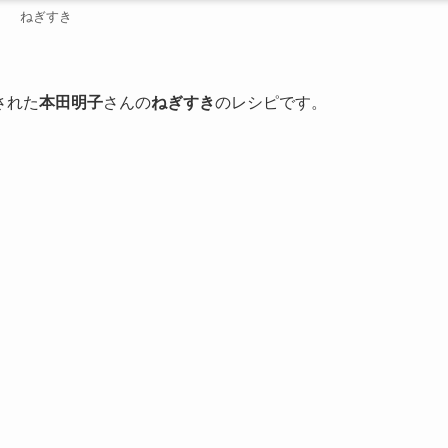
ねぎすき
された
本田明子
さんの
ねぎすき
のレシピです。