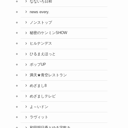
なないろ日和
news every.
ノンストップ
秘密のケンミンSHOW
ヒルナンデス
ひるまえほっと
ポップUP
満天★青空レストラン
めざまし8
めざましテレビ
よ～いドン
ラヴィット
和田明日香とゆる宅飲み