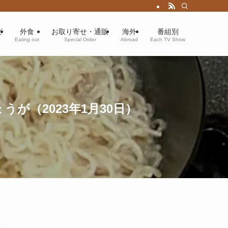
ピ
外食
お取り寄せ・通販
海外
番組別
Eating out
Special Order
Abroad
Each TV Show
（2023年1月30日）