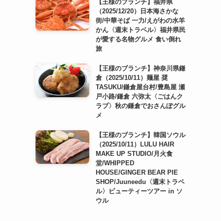
【王様のブランチ】福井県
（2025/12/20）日本海さかな
街/中華そば 一力/えがわの水羊
かん〈週末トラベル〉福井県民
が愛する名物グルメ 食い倒れ
旅
【王様のブランチ】神奈川県鎌
倉（2025/10/11）麺屋 奨
TASUKU/鎌倉屋台村/豊島屋 瀬
戸小路/鎌倉 六弥太〈ごはんク
ラブ〉秋の鎌倉でおさんぽグル
メ
【王様のブランチ】韓国ソウル
（2025/10/11）LULU HAIR
MAKE UP STUDIO/月火食
堂/WHIPPED
HOUSE/GINGER BEAR PIE
SHOP/Juuneedu〈週末トラベ
ル〉ビューティーツアー in ソ
ウル