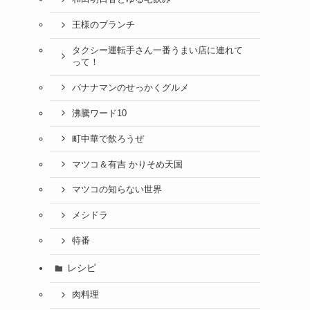
王様のブランチ
タクシー運転手さん一番うまい店に連れて
って！
バナナマンのせっかくグルメ
沸騰ワード10
町中華で飲ろうぜ
マツコ＆有吉 かりそめ天国
マツコの知らない世界
メシドラ
特番
レシピ
肉料理