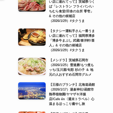
い店に連れてって】茨城県つく
ば「レストラン フライパン/い
ちむら食堂/田舎の台所 零壱」
& その他の候補店
（2026/1/29）#タクうま
【タクシー運転手さん一番うま
い店に連れてって】福岡県博多
「博多牛まぶし 武蔵/泰洋軒/喜
人」& その他の候補店
（2026/1/29）#タクうま
【メシドラ】茨城県石岡市
（2026/1/25）雪達磨/もつ煮も
ッち/玉川屋/旬彩 杉の子 ＆ 地
元の人おすすめ石岡市グルメ
【王様のブランチ】北海道函館
（2026/1/17）湯倉神社/函館市
熱帯植物園/ヤマザキ洋服
店/Cafe én〈週末トラベル〉心
温まるほっこり癒やし旅