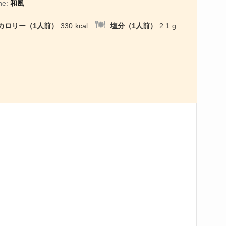
ne:
和風
カロリー（1人前）
330
kcal
塩分（1人前）
2.1
g