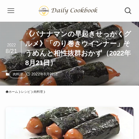
《バナナマンの早起きせっかくグ
ルメ》「のり巻きウインナー」そ
2022
8/21
うめんと相性抜群おかず（2022年
8月21日）
2022年8月21日
肉料理
ホーム
レシピ
肉料理