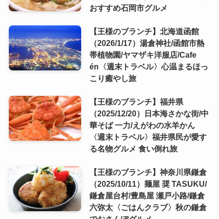
おすすめ石岡市グルメ
【王様のブランチ】北海道函館
（2026/1/17）湯倉神社/函館市熱
帯植物園/ヤマザキ洋服店/Cafe
én〈週末トラベル〉心温まるほっ
こり癒やし旅
【王様のブランチ】福井県
（2025/12/20）日本海さかな街/中
華そば 一力/えがわの水羊かん
〈週末トラベル〉福井県民が愛す
る名物グルメ 食い倒れ旅
【王様のブランチ】神奈川県鎌倉
（2025/10/11）麺屋 奨 TASUKU/
鎌倉屋台村/豊島屋 瀬戸小路/鎌倉
六弥太〈ごはんクラブ〉秋の鎌倉