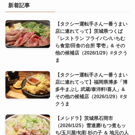
新着記事
【タクシー運転手さん一番うまい
店に連れてって】茨城県つくば
「レストラン フライパン/いちむ
ら食堂/田舎の台所 零壱」& その
他の候補店（2026/1/29）#タクう
ま
【タクシー運転手さん一番うまい
店に連れてって】福岡県博多「博
多牛まぶし 武蔵/泰洋軒/喜人」&
その他の候補店（2026/1/29）#タ
クうま
【メシドラ】茨城県石岡市
（2026/1/25）雪達磨/もつ煮もッ
ち/玉川屋/旬彩 杉の子 ＆ 地元の人