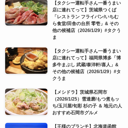
【タクシー運転手さん一番うまい
店に連れてって】茨城県つくば
「レストラン フライパン/いちむ
ら食堂/田舎の台所 零壱」& その
他の候補店（2026/1/29）#タクう
ま
【タクシー運転手さん一番うまい
店に連れてって】福岡県博多「博
多牛まぶし 武蔵/泰洋軒/喜人」&
その他の候補店（2026/1/29）#タ
クうま
【メシドラ】茨城県石岡市
（2026/1/25）雪達磨/もつ煮もッ
ち/玉川屋/旬彩 杉の子 ＆ 地元の人
おすすめ石岡市グルメ
【王様のブランチ】北海道函館