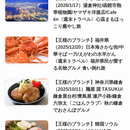
（2026/1/17）湯倉神社/函館市熱
帯植物園/ヤマザキ洋服店/Cafe
én〈週末トラベル〉心温まるほっ
こり癒やし旅
【王様のブランチ】福井県
（2025/12/20）日本海さかな街/中
華そば 一力/えがわの水羊かん
〈週末トラベル〉福井県民が愛す
る名物グルメ 食い倒れ旅
【王様のブランチ】神奈川県鎌倉
（2025/10/11）麺屋 奨 TASUKU/
鎌倉屋台村/豊島屋 瀬戸小路/鎌倉
六弥太〈ごはんクラブ〉秋の鎌倉
でおさんぽグルメ
【王様のブランチ】韓国ソウル