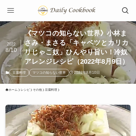
《マツコの知らない世界》小林ま
さみ・まさる「キャベツとカリカ
2022
8/10
リじゃこ奴」ひんやり旨い！冷奴
アレンジレシピ（2022年8月9日）
2022年8月10日
豆腐料理
マツコの知らない世界
ホーム
レシピ
その他
豆腐料理