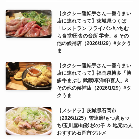
【タクシー運転手さん一番うまい
店に連れてって】茨城県つくば
「レストラン フライパン/いちむ
ら食堂/田舎の台所 零壱」& その
他の候補店（2026/1/29）#タクう
ま
【タクシー運転手さん一番うまい
店に連れてって】福岡県博多「博
多牛まぶし 武蔵/泰洋軒/喜人」&
その他の候補店（2026/1/29）#タ
クうま
【メシドラ】茨城県石岡市
（2026/1/25）雪達磨/もつ煮もッ
ち/玉川屋/旬彩 杉の子 ＆ 地元の人
おすすめ石岡市グルメ