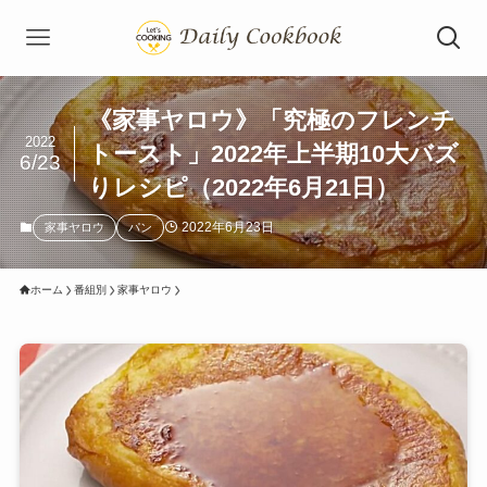
《家事ヤロウ》「究極のフレンチ
2022
トースト」2022年上半期10大バズ
6/23
りレシピ（2022年6月21日）
2022年6月23日
家事ヤロウ
パン
ホーム
番組別
家事ヤロウ