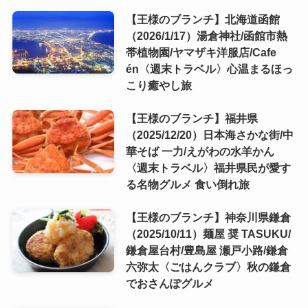
【王様のブランチ】北海道函館
（2026/1/17）湯倉神社/函館市熱
帯植物園/ヤマザキ洋服店/Cafe
én〈週末トラベル〉心温まるほっ
こり癒やし旅
【王様のブランチ】福井県
（2025/12/20）日本海さかな街/中
華そば 一力/えがわの水羊かん
〈週末トラベル〉福井県民が愛す
る名物グルメ 食い倒れ旅
【王様のブランチ】神奈川県鎌倉
（2025/10/11）麺屋 奨 TASUKU/
鎌倉屋台村/豊島屋 瀬戸小路/鎌倉
六弥太〈ごはんクラブ〉秋の鎌倉
でおさんぽグルメ