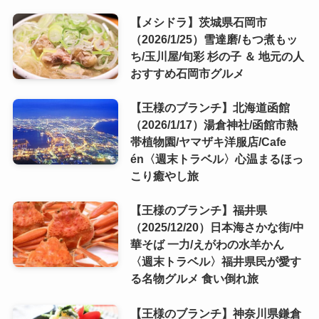
【メシドラ】茨城県石岡市
（2026/1/25）雪達磨/もつ煮もッ
ち/玉川屋/旬彩 杉の子 ＆ 地元の人
おすすめ石岡市グルメ
【王様のブランチ】北海道函館
（2026/1/17）湯倉神社/函館市熱
帯植物園/ヤマザキ洋服店/Cafe
én〈週末トラベル〉心温まるほっ
こり癒やし旅
【王様のブランチ】福井県
（2025/12/20）日本海さかな街/中
華そば 一力/えがわの水羊かん
〈週末トラベル〉福井県民が愛す
る名物グルメ 食い倒れ旅
【王様のブランチ】神奈川県鎌倉