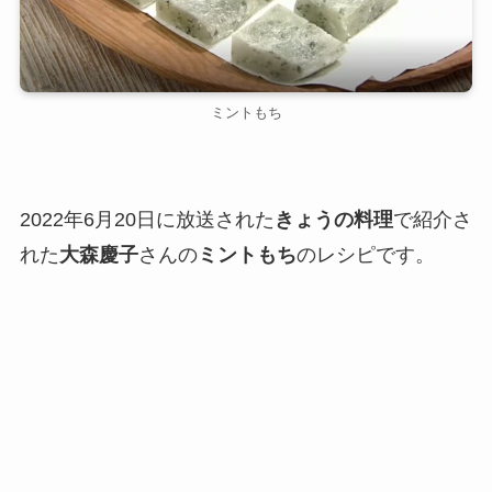
ミントもち
2022年6月20日に放送された
きょうの料理
で紹介さ
れた
大森慶子
さんの
ミントもち
のレシピです。