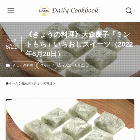
《きょうの料理》大森慶子「ミン
2022
トもち」いちおしスイーツ（2022
6/21
年6月20日）
2022年6月21日
きょうの料理
スイーツ
ホーム
番組別
きょうの料理