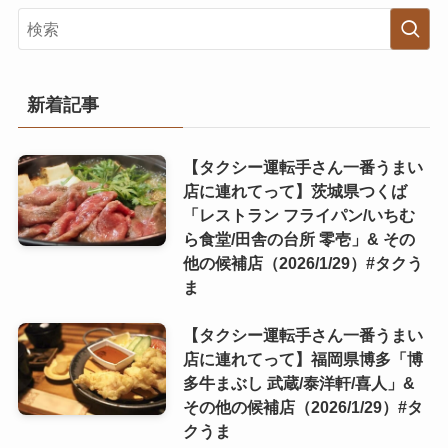
新着記事
【タクシー運転手さん一番うまい
店に連れてって】茨城県つくば
「レストラン フライパン/いちむ
ら食堂/田舎の台所 零壱」& その
他の候補店（2026/1/29）#タクう
ま
【タクシー運転手さん一番うまい
店に連れてって】福岡県博多「博
多牛まぶし 武蔵/泰洋軒/喜人」&
その他の候補店（2026/1/29）#タ
クうま