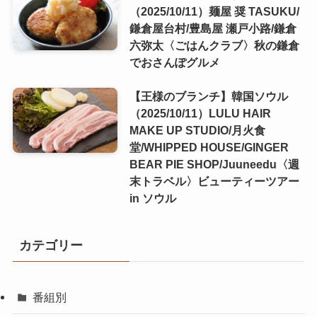
（2025/10/11）麺屋 奨 TASUKU/
鎌倉屋台村/豊島屋 瀬戸小路/鎌倉
六弥太〈ごはんクラブ〉秋の鎌倉
でおさんぽグルメ
【王様のブランチ】韓国ソウル
（2025/10/11）LULU HAIR
MAKE UP STUDIO/月火食
堂/WHIPPED HOUSE/GINGER
BEAR PIE SHOP/Juuneedu〈週
末トラベル〉ビューティーツアー
in ソウル
カテゴリー
番組別