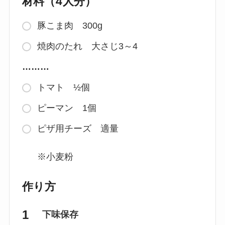
材料（4人分）
豚こま肉 300g
焼肉のたれ 大さじ3～4
………
トマト ½個
ピーマン 1個
ピザ用チーズ 適量
※小麦粉
作り方
下味保存