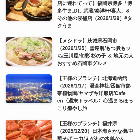
店に連れてって】福岡県博多「博
多牛まぶし 武蔵/泰洋軒/喜人」&
その他の候補店（2026/1/29）#タ
クうま
【メシドラ】茨城県石岡市
（2026/1/25）雪達磨/もつ煮もッ
ち/玉川屋/旬彩 杉の子 ＆ 地元の人
おすすめ石岡市グルメ
【王様のブランチ】北海道函館
（2026/1/17）湯倉神社/函館市熱
帯植物園/ヤマザキ洋服店/Cafe
én〈週末トラベル〉心温まるほっ
こり癒やし旅
【王様のブランチ】福井県
（2025/12/20）日本海さかな街/中
華そば 一力/えがわの水羊かん