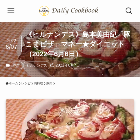
《ヒルナンデス》島本美由紀「豚
2022
こまピザ」マネー★ダイエット
6/07
（2022年6月6日）
2022年6月7日
豚肉
ヒルナンデス
ホーム
レシピ
肉料理
豚肉