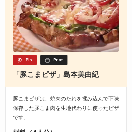
Pin
Print
「豚こまピザ」島本美由紀
豚こまピザは、焼肉のたれを揉み込んで下味
保存した豚こま肉を生地代わりに使ったピザ
です。