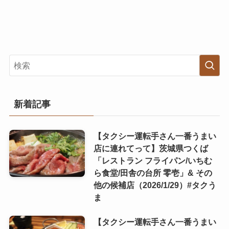
新着記事
【タクシー運転手さん一番うまい
店に連れてって】茨城県つくば
「レストラン フライパン/いちむ
ら食堂/田舎の台所 零壱」& その
他の候補店（2026/1/29）#タクう
ま
【タクシー運転手さん一番うまい