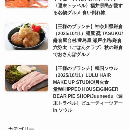
〈週末トラベル〉福井県民が愛す
る名物グルメ 食い倒れ旅
【王様のブランチ】神奈川県鎌倉
（2025/10/11）麺屋 奨 TASUKU/
鎌倉屋台村/豊島屋 瀬戸小路/鎌倉
六弥太〈ごはんクラブ〉秋の鎌倉
でおさんぽグルメ
【王様のブランチ】韓国ソウル
（2025/10/11）LULU HAIR
MAKE UP STUDIO/月火食
堂/WHIPPED HOUSE/GINGER
BEAR PIE SHOP/Juuneedu〈週
末トラベル〉ビューティーツアー
in ソウル
カテゴリー