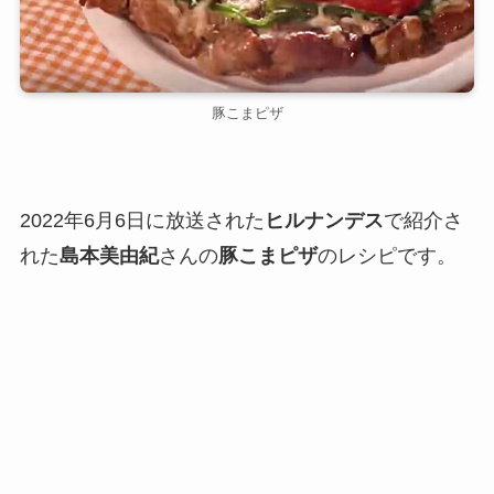
豚こまピザ
2022年6月6日に放送された
ヒルナンデス
で紹介さ
れた
島本美由紀
さんの
豚こまピザ
のレシピです。