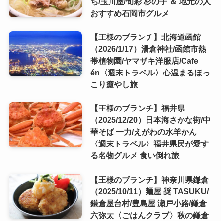
ち/玉川屋/旬彩 杉の子 ＆ 地元の人
おすすめ石岡市グルメ
【王様のブランチ】北海道函館
（2026/1/17）湯倉神社/函館市熱
帯植物園/ヤマザキ洋服店/Cafe
én〈週末トラベル〉心温まるほっ
こり癒やし旅
【王様のブランチ】福井県
（2025/12/20）日本海さかな街/中
華そば 一力/えがわの水羊かん
〈週末トラベル〉福井県民が愛す
る名物グルメ 食い倒れ旅
【王様のブランチ】神奈川県鎌倉
（2025/10/11）麺屋 奨 TASUKU/
鎌倉屋台村/豊島屋 瀬戸小路/鎌倉
六弥太〈ごはんクラブ〉秋の鎌倉