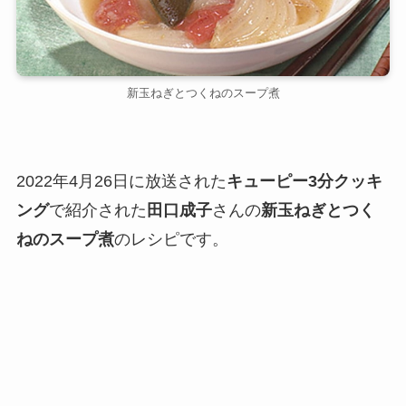
新玉ねぎとつくねのスープ煮
2022年4月26日に放送された
キューピー3分クッキ
ング
で紹介された
田口成子
さんの
新玉ねぎとつく
ねのスープ煮
のレシピです。