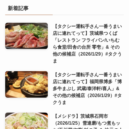
新着記事
【タクシー運転手さん一番うまい
店に連れてって】茨城県つくば
「レストラン フライパン/いちむ
ら食堂/田舎の台所 零壱」& その
他の候補店（2026/1/29）#タクう
ま
【タクシー運転手さん一番うまい
店に連れてって】福岡県博多「博
多牛まぶし 武蔵/泰洋軒/喜人」&
その他の候補店（2026/1/29）#タ
クうま
【メシドラ】茨城県石岡市
（2026/1/25）雪達磨/もつ煮もッ