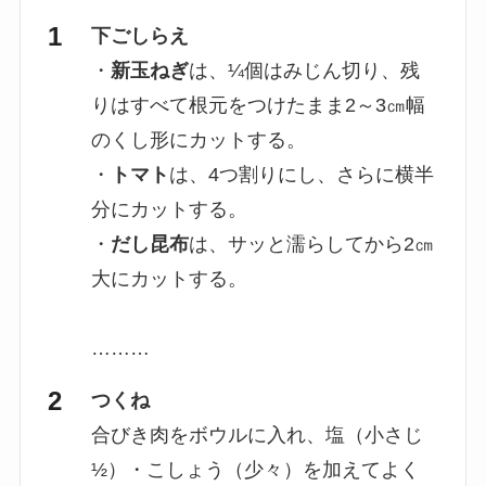
下ごしらえ
・
新玉ねぎ
は、¼個はみじん切り、残
りはすべて根元をつけたまま2～3㎝幅
のくし形にカットする。
・
トマト
は、4つ割りにし、さらに横半
分にカットする。
・
だし昆布
は、サッと濡らしてから2㎝
大にカットする。
………
つくね
合びき肉をボウルに入れ、塩（小さじ
½）・こしょう（少々）を加えてよく