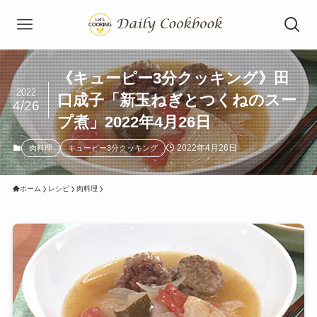
《キューピー3分クッキング》田
2022
口成子「新玉ねぎとつくねのスー
4/26
プ煮」2022年4月26日
2022年4月26日
肉料理
キューピー3分クッキング
ホーム
レシピ
肉料理