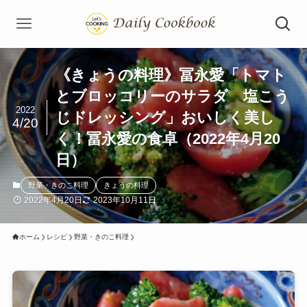
《きょうの料理》冨永愛「トマト
とブロッコリーのサラダ 塩こう
2022
じドレッシング」おいしく美し
4/20
く！冨永愛の食卓（2022年4月20
日）
野菜・きのこ料理
きょうの料理
2022年4月20日
2023年10月11日
ホーム
レシピ
野菜・きのこ料理