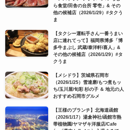
ら食堂/田舎の台所 零壱」& その
他の候補店（2026/1/29）#タクう
ま
【タクシー運転手さん一番うまい
店に連れてって】福岡県博多「博
多牛まぶし 武蔵/泰洋軒/喜人」&
その他の候補店（2026/1/29）#タ
クうま
【メシドラ】茨城県石岡市
（2026/1/25）雪達磨/もつ煮もッ
ち/玉川屋/旬彩 杉の子 ＆ 地元の人
おすすめ石岡市グルメ
【王様のブランチ】北海道函館
（2026/1/17）湯倉神社/函館市熱
帯植物園/ヤマザキ洋服店/Cafe