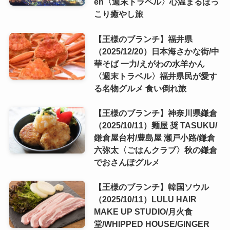
én〈週末トラベル〉心温まるほっ
こり癒やし旅
【王様のブランチ】福井県
（2025/12/20）日本海さかな街/中
華そば 一力/えがわの水羊かん
〈週末トラベル〉福井県民が愛す
る名物グルメ 食い倒れ旅
【王様のブランチ】神奈川県鎌倉
（2025/10/11）麺屋 奨 TASUKU/
鎌倉屋台村/豊島屋 瀬戸小路/鎌倉
六弥太〈ごはんクラブ〉秋の鎌倉
でおさんぽグルメ
【王様のブランチ】韓国ソウル
（2025/10/11）LULU HAIR
MAKE UP STUDIO/月火食
堂/WHIPPED HOUSE/GINGER