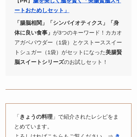
【
PR
】
腸を美しく脳を賢く「美腸賢脳スイ
ートおためしセット」
「腸脳相関」「シンバイオティクス」「身
体に良い食事」
が3つのキーワード！カカオ
アガベパウダー（1袋）とケストーススイー
トシュガー（1袋）がセットになった
美腸賢
脳スイートシリーズ
のお試しセット！
「
きょうの料理
」で紹介されたレシピをま
とめています。
よろしければこちらもご覧ください。⇒
き