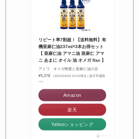
リピート率7割超！【送料無料】有
機亜麻仁油237ml×3本お得セット
【 亜麻仁油 アマニ油 亜麻仁 アマ
ニ あまに オイル 油 オメガ flax 】
アトワ オメガ蜂蜜と亜麻仁油の店
¥5,378
（2022/04/20 20:01時点 | 楽天市場調
べ）
Amazon
楽天
Yahooショッピング
ポチップ