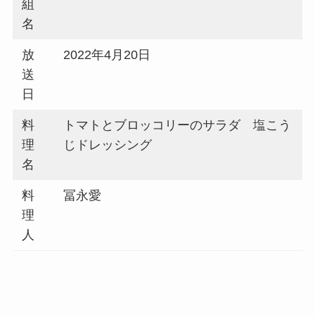
組
名
放
2022年4月20日
送
日
料
トマトとブロッコリーのサラダ 塩こう
理
じドレッシング
名
料
冨永愛
理
人