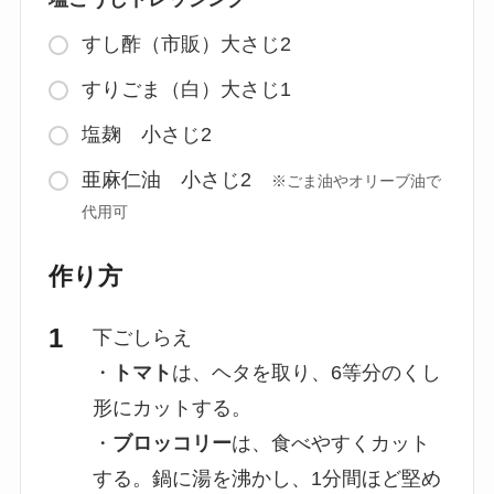
すし酢（市販）大さじ2
すりごま（白）大さじ1
塩麹 小さじ2
亜麻仁油 小さじ2
※ごま油やオリーブ油で
代用可
作り方
下ごしらえ
・
トマト
は、ヘタを取り、6等分のくし
形にカットする。
・
ブロッコリー
は、食べやすくカット
する。鍋に湯を沸かし、1分間ほど堅め