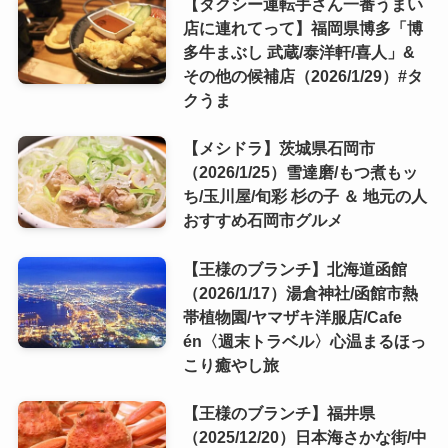
【タクシー運転手さん一番うまい
店に連れてって】福岡県博多「博
多牛まぶし 武蔵/泰洋軒/喜人」&
その他の候補店（2026/1/29）#タ
クうま
【メシドラ】茨城県石岡市
（2026/1/25）雪達磨/もつ煮もッ
ち/玉川屋/旬彩 杉の子 ＆ 地元の人
おすすめ石岡市グルメ
【王様のブランチ】北海道函館
（2026/1/17）湯倉神社/函館市熱
帯植物園/ヤマザキ洋服店/Cafe
én〈週末トラベル〉心温まるほっ
こり癒やし旅
【王様のブランチ】福井県
（2025/12/20）日本海さかな街/中