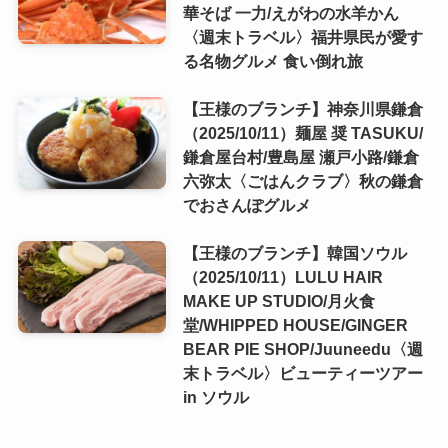
華そば 一力/えがわの水羊かん
〈週末トラベル〉福井県民が愛す
る名物グルメ 食い倒れ旅
【王様のブランチ】神奈川県鎌倉
（2025/10/11）麺屋 奨 TASUKU/
鎌倉屋台村/豊島屋 瀬戸小路/鎌倉
六弥太〈ごはんクラブ〉秋の鎌倉
でおさんぽグルメ
【王様のブランチ】韓国ソウル
（2025/10/11）LULU HAIR
MAKE UP STUDIO/月火食
堂/WHIPPED HOUSE/GINGER
BEAR PIE SHOP/Juuneedu〈週
末トラベル〉ビューティーツアー
in ソウル