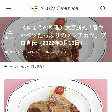
《きょうの料理》大宮勝雄「春キ
2022
ャベツたっぷりのメンチカツ」プ
3/17
ロ直伝（2022年3月15日）
2022年3月17日
豚肉
きょうの料理
ホーム
レシピ
肉料理
豚肉