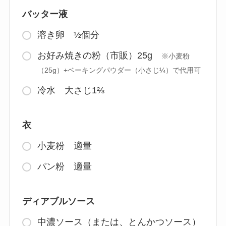
バッター液
溶き卵 ½個分
お好み焼きの粉（市販）25g
※小麦粉
（25g）+ベーキングパウダー（小さじ¼）で代用可
冷水 大さじ1⅔
衣
小麦粉 適量
パン粉 適量
ディアブルソース
中濃ソース（または、とんかつソース）