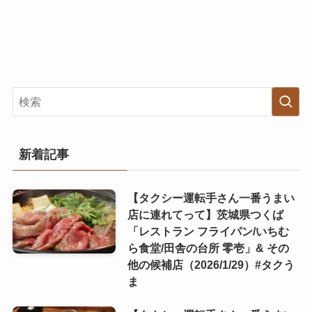
新着記事
【タクシー運転手さん一番うまい
店に連れてって】茨城県つくば
「レストラン フライパン/いちむ
ら食堂/田舎の台所 零壱」& その
他の候補店（2026/1/29）#タクう
ま