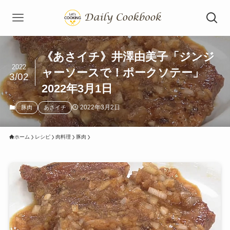
《あさイチ》井澤由美子「ジンジ
2022
ャーソースで！ポークソテー」
3/02
2022年3月1日
2022年3月2日
豚肉
あさイチ
ホーム
レシピ
肉料理
豚肉