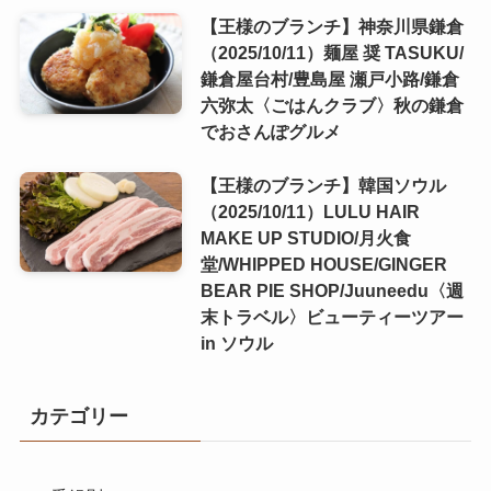
【王様のブランチ】神奈川県鎌倉
（2025/10/11）麺屋 奨 TASUKU/
鎌倉屋台村/豊島屋 瀬戸小路/鎌倉
六弥太〈ごはんクラブ〉秋の鎌倉
でおさんぽグルメ
【王様のブランチ】韓国ソウル
（2025/10/11）LULU HAIR
MAKE UP STUDIO/月火食
堂/WHIPPED HOUSE/GINGER
BEAR PIE SHOP/Juuneedu〈週
末トラベル〉ビューティーツアー
in ソウル
カテゴリー