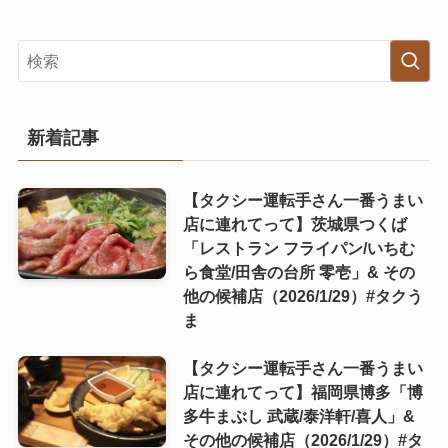
新着記事
【タクシー運転手さん一番うまい
店に連れてって】茨城県つくば
「レストラン フライパン/いちむ
ら食堂/田舎の台所 零壱」& その
他の候補店（2026/1/29）#タクう
ま
【タクシー運転手さん一番うまい
店に連れてって】福岡県博多「博
多牛まぶし 武蔵/泰洋軒/喜人」&
その他の候補店（2026/1/29）#タ