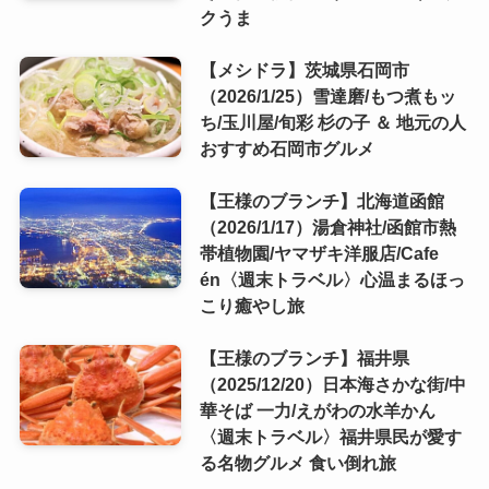
クうま
【メシドラ】茨城県石岡市
（2026/1/25）雪達磨/もつ煮もッ
ち/玉川屋/旬彩 杉の子 ＆ 地元の人
おすすめ石岡市グルメ
【王様のブランチ】北海道函館
（2026/1/17）湯倉神社/函館市熱
帯植物園/ヤマザキ洋服店/Cafe
én〈週末トラベル〉心温まるほっ
こり癒やし旅
【王様のブランチ】福井県
（2025/12/20）日本海さかな街/中
華そば 一力/えがわの水羊かん
〈週末トラベル〉福井県民が愛す
る名物グルメ 食い倒れ旅