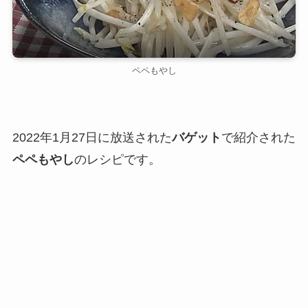
ペペもやし
2022年1月27日に放送された
バゲット
で紹介された
ペペもやし
のレシピです。