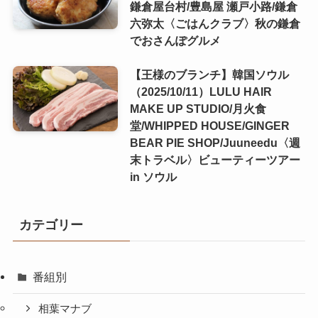
鎌倉屋台村/豊島屋 瀬戸小路/鎌倉
六弥太〈ごはんクラブ〉秋の鎌倉
でおさんぽグルメ
【王様のブランチ】韓国ソウル
（2025/10/11）LULU HAIR
MAKE UP STUDIO/月火食
堂/WHIPPED HOUSE/GINGER
BEAR PIE SHOP/Juuneedu〈週
末トラベル〉ビューティーツアー
in ソウル
カテゴリー
番組別
相葉マナブ