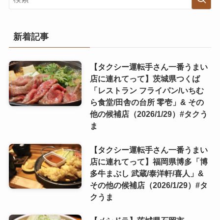
新着記事
【タクシー運転手さん一番うまい
店に連れてって】茨城県つくば
「レストラン フライパン/いちむ
ら食堂/田舎の台所 零壱」& その
他の候補店（2026/1/29）#タクう
ま
【タクシー運転手さん一番うまい
店に連れてって】福岡県博多「博
多牛まぶし 武蔵/泰洋軒/喜人」&
その他の候補店（2026/1/29）#タ
クうま