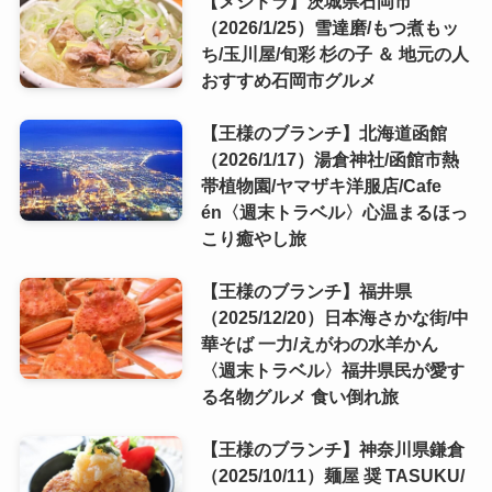
【メシドラ】茨城県石岡市
（2026/1/25）雪達磨/もつ煮もッ
ち/玉川屋/旬彩 杉の子 ＆ 地元の人
おすすめ石岡市グルメ
【王様のブランチ】北海道函館
（2026/1/17）湯倉神社/函館市熱
帯植物園/ヤマザキ洋服店/Cafe
én〈週末トラベル〉心温まるほっ
こり癒やし旅
【王様のブランチ】福井県
（2025/12/20）日本海さかな街/中
華そば 一力/えがわの水羊かん
〈週末トラベル〉福井県民が愛す
る名物グルメ 食い倒れ旅
【王様のブランチ】神奈川県鎌倉
（2025/10/11）麺屋 奨 TASUKU/