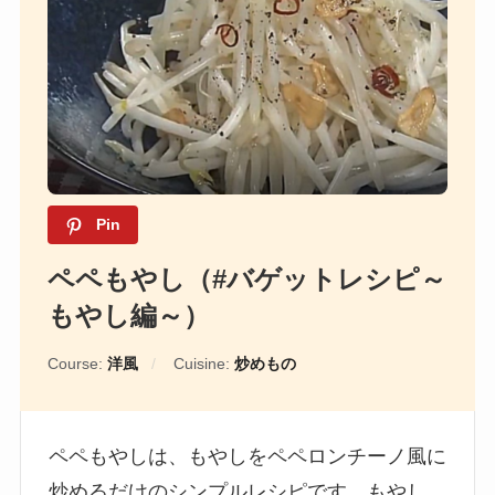
Pin
ペペもやし（#バゲットレシピ～
もやし編～）
Course:
洋風
Cuisine:
炒めもの
ペペもやしは、もやしをペペロンチーノ風に
炒めるだけのシンプルレシピです。もやし