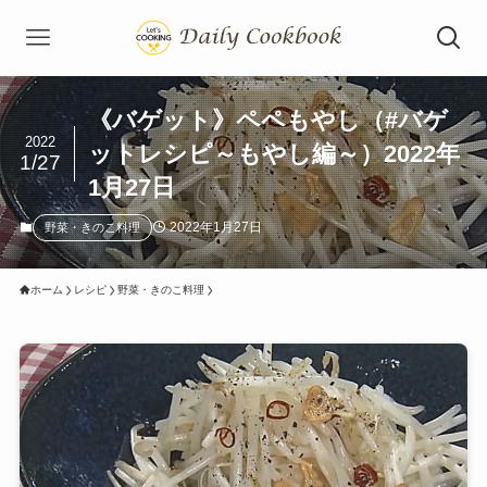
《バゲット》ペペもやし（#バゲ
2022
ットレシピ～もやし編～）2022年
1/27
1月27日
2022年1月27日
野菜・きのこ料理
ホーム
レシピ
野菜・きのこ料理