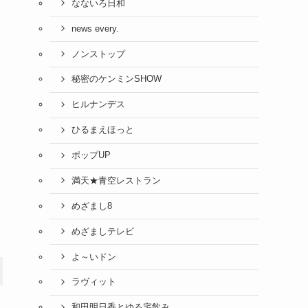
なないろ日和
news every.
ノンストップ
秘密のケンミンSHOW
ヒルナンデス
ひるまえほっと
ポップUP
満天★青空レストラン
めざまし8
めざましテレビ
よ～いドン
ラヴィット
和田明日香とゆる宅飲み