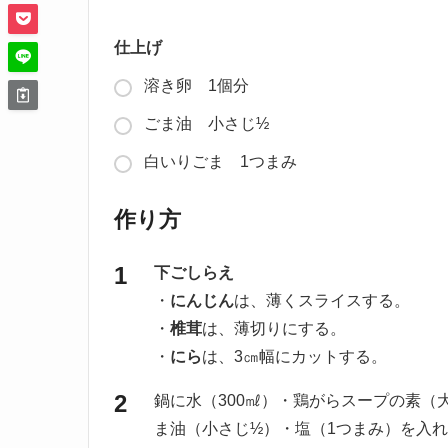
仕上げ
溶き卵 1個分
ごま油 小さじ½
白いりごま 1つまみ
作り方
下ごしらえ
・
にんじん
は、薄くスライスする。
・
椎茸
は、薄切りにする。
・
にら
は、3㎝幅にカットする。
鍋に水（300㎖）・鶏がらスープの素（
ま油（小さじ½）・塩（1つまみ）を入