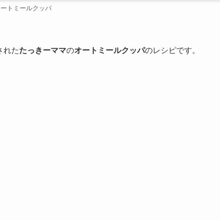
オートミールクッパ
された
たっきーママ
の
オートミールクッパ
のレシピです。