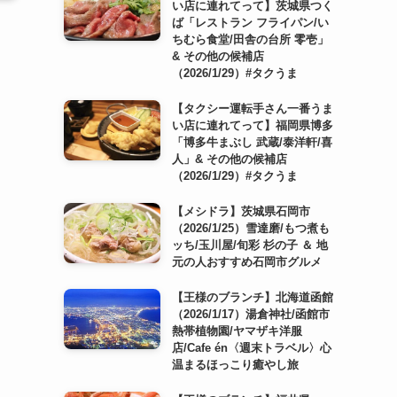
い店に連れてって】茨城県つく
ば「レストラン フライパン/い
ちむら食堂/田舎の台所 零壱」
& その他の候補店
（2026/1/29）#タクうま
【タクシー運転手さん一番うま
い店に連れてって】福岡県博多
「博多牛まぶし 武蔵/泰洋軒/喜
人」& その他の候補店
（2026/1/29）#タクうま
【メシドラ】茨城県石岡市
（2026/1/25）雪達磨/もつ煮も
ッち/玉川屋/旬彩 杉の子 ＆ 地
元の人おすすめ石岡市グルメ
【王様のブランチ】北海道函館
（2026/1/17）湯倉神社/函館市
熱帯植物園/ヤマザキ洋服
店/Cafe én〈週末トラベル〉心
温まるほっこり癒やし旅