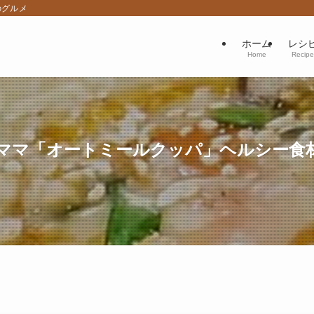
のグルメ
ホーム
レシ
Home
Recipe
マ「オートミールクッパ」ヘルシー食材対決