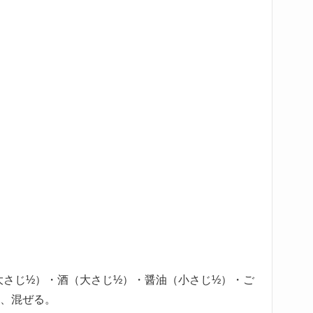
大さじ½）・酒（大さじ½）・醤油（小さじ½）・ご
れ、混ぜる。