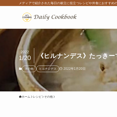
メディアで紹介された毎日の献立に役立つレシピや外食におすすめ
2022
《ヒルナンデス》たっきーマ
1/20
2022年1月20日
その他
ヒルナンデス
ホーム
レシピ
その他