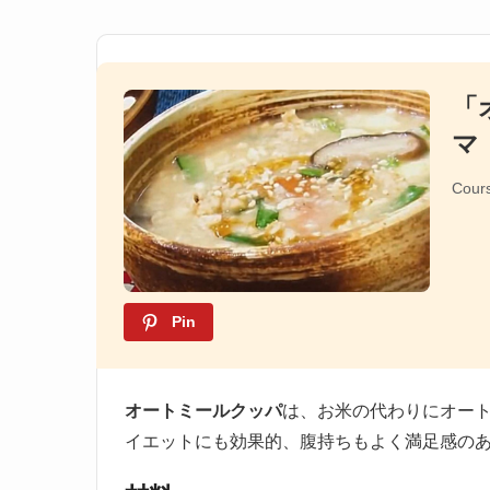
「
マ
Cour
Pin
オートミールクッパ
は、お米の代わりにオー
イエットにも効果的、腹持ちもよく満足感の