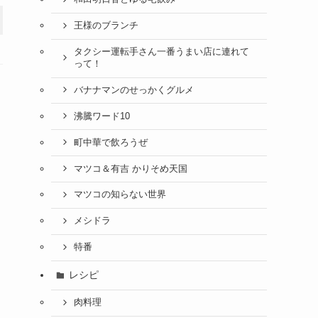
王様のブランチ
タクシー運転手さん一番うまい店に連れて
って！
バナナマンのせっかくグルメ
沸騰ワード10
町中華で飲ろうぜ
マツコ＆有吉 かりそめ天国
マツコの知らない世界
メシドラ
特番
レシピ
肉料理