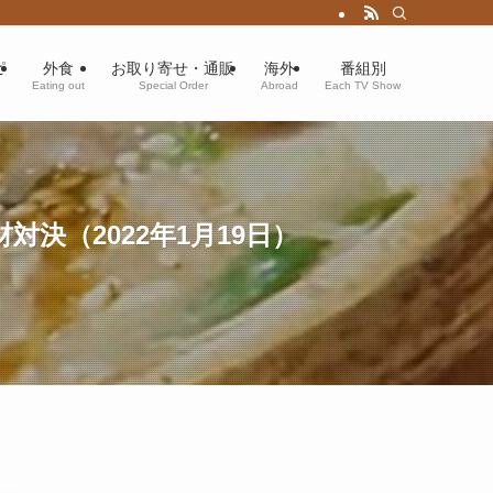
ピ
外食
お取り寄せ・通販
海外
番組別
Eating out
Special Order
Abroad
Each TV Show
（2022年1月19日）