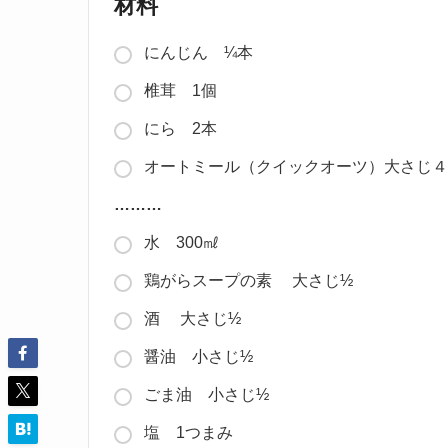
材料
にんじん ¼本
椎茸 1個
にら 2本
オートミール（クイックオーツ）大さじ４
………
水 300㎖
鶏がらスープの素 大さじ½
酒 大さじ½
醤油 小さじ½
ごま油 小さじ½
塩 1つまみ