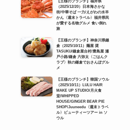
【王様のブランチ】福井県
（2025/12/20）日本海さかな
街/中華そば 一力/えがわの水羊
かん〈週末トラベル〉福井県民
が愛する名物グルメ 食い倒れ
旅
【王様のブランチ】神奈川県鎌
倉（2025/10/11）麺屋 奨
TASUKU/鎌倉屋台村/豊島屋 瀬
戸小路/鎌倉 六弥太〈ごはんク
ラブ〉秋の鎌倉でおさんぽグル
メ
【王様のブランチ】韓国ソウル
（2025/10/11）LULU HAIR
MAKE UP STUDIO/月火食
堂/WHIPPED
HOUSE/GINGER BEAR PIE
SHOP/Juuneedu〈週末トラベ
ル〉ビューティーツアー in ソ
ウル