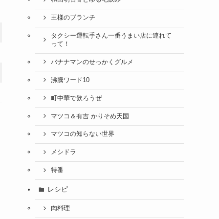
王様のブランチ
タクシー運転手さん一番うまい店に連れて
って！
バナナマンのせっかくグルメ
沸騰ワード10
町中華で飲ろうぜ
マツコ＆有吉 かりそめ天国
マツコの知らない世界
メシドラ
特番
レシピ
肉料理