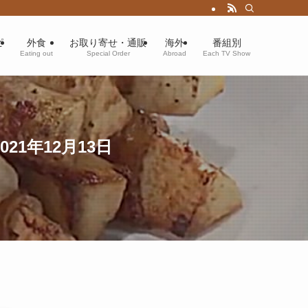
ピ
外食
お取り寄せ・通販
海外
番組別
Eating out
Special Order
Abroad
Each TV Show
1年12月13日