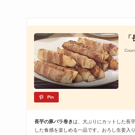
「
Cour
Pin
長芋の豚バラ巻き
は、大ぶりにカットした長
した食感を楽しめる一品です。おろし生姜入