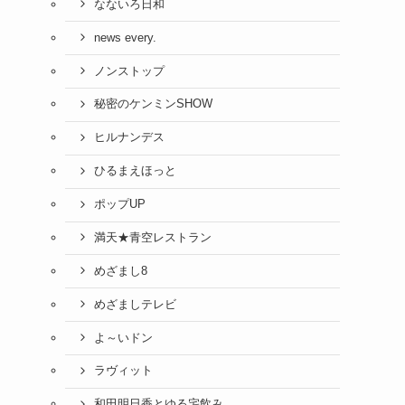
なないろ日和
news every.
ノンストップ
秘密のケンミンSHOW
ヒルナンデス
ひるまえほっと
ポップUP
満天★青空レストラン
めざまし8
めざましテレビ
よ～いドン
ラヴィット
和田明日香とゆる宅飲み