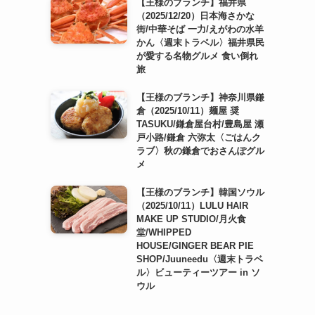
【王様のブランチ】福井県
（2025/12/20）日本海さかな
街/中華そば 一力/えがわの水羊
かん〈週末トラベル〉福井県民
が愛する名物グルメ 食い倒れ
旅
【王様のブランチ】神奈川県鎌
倉（2025/10/11）麺屋 奨
TASUKU/鎌倉屋台村/豊島屋 瀬
戸小路/鎌倉 六弥太〈ごはんク
ラブ〉秋の鎌倉でおさんぽグル
メ
【王様のブランチ】韓国ソウル
（2025/10/11）LULU HAIR
MAKE UP STUDIO/月火食
堂/WHIPPED
HOUSE/GINGER BEAR PIE
SHOP/Juuneedu〈週末トラベ
ル〉ビューティーツアー in ソ
ウル