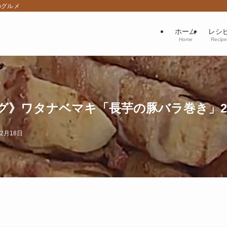
のグルメ
ホーム
レシ
Home
Recipe
》ワタナベマキ「長芋の豚バラ巻き」202
12月18日