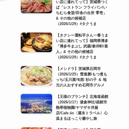
い店に連れてって】茨城県つく
ば「レストラン フライパン/い
ちむら食堂/田舎の台所 零壱」
& その他の候補店
（2026/1/29）#タクうま
【タクシー運転手さん一番うま
い店に連れてって】福岡県博多
「博多牛まぶし 武蔵/泰洋軒/喜
人」& その他の候補店
（2026/1/29）#タクうま
【メシドラ】茨城県石岡市
（2026/1/25）雪達磨/もつ煮も
ッち/玉川屋/旬彩 杉の子 ＆ 地
元の人おすすめ石岡市グルメ
【王様のブランチ】北海道函館
（2026/1/17）湯倉神社/函館市
熱帯植物園/ヤマザキ洋服
店/Cafe én〈週末トラベル〉心
温まるほっこり癒やし旅