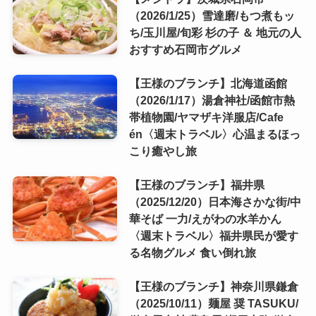
（2026/1/25）雪達磨/もつ煮もッ
ち/玉川屋/旬彩 杉の子 ＆ 地元の人
おすすめ石岡市グルメ
【王様のブランチ】北海道函館
（2026/1/17）湯倉神社/函館市熱
帯植物園/ヤマザキ洋服店/Cafe
én〈週末トラベル〉心温まるほっ
こり癒やし旅
【王様のブランチ】福井県
（2025/12/20）日本海さかな街/中
華そば 一力/えがわの水羊かん
〈週末トラベル〉福井県民が愛す
る名物グルメ 食い倒れ旅
【王様のブランチ】神奈川県鎌倉
（2025/10/11）麺屋 奨 TASUKU/