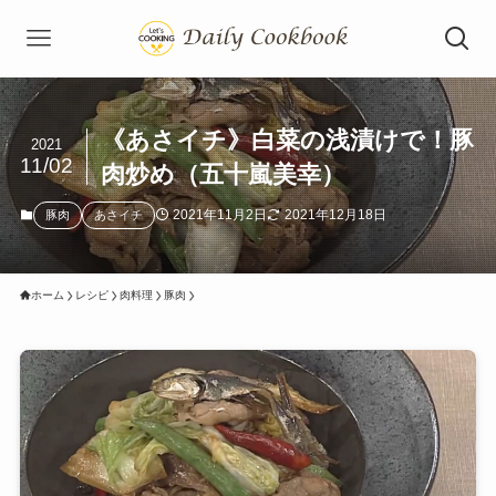
《あさイチ》白菜の浅漬けで！豚
2021
11/02
肉炒め（五十嵐美幸）
2021年11月2日
2021年12月18日
豚肉
あさイチ
ホーム
レシピ
肉料理
豚肉