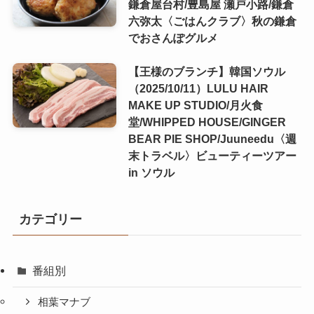
鎌倉屋台村/豊島屋 瀬戸小路/鎌倉
六弥太〈ごはんクラブ〉秋の鎌倉
でおさんぽグルメ
【王様のブランチ】韓国ソウル
（2025/10/11）LULU HAIR
MAKE UP STUDIO/月火食
堂/WHIPPED HOUSE/GINGER
BEAR PIE SHOP/Juuneedu〈週
末トラベル〉ビューティーツアー
in ソウル
カテゴリー
番組別
相葉マナブ