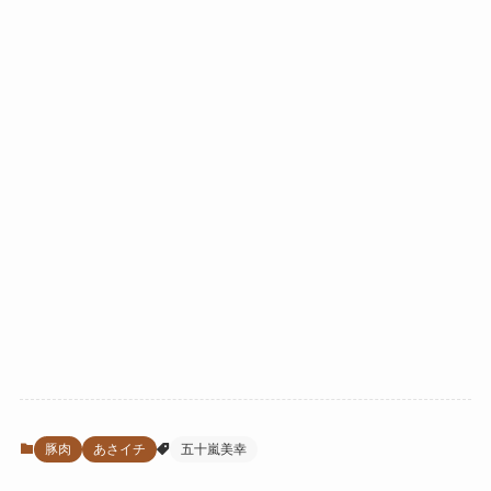
豚肉
あさイチ
五十嵐美幸