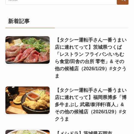
新着記事
【タクシー運転手さん一番うまい
店に連れてって】茨城県つくば
「レストラン フライパン/いちむ
ら食堂/田舎の台所 零壱」& その
他の候補店（2026/1/29）#タクう
ま
【タクシー運転手さん一番うまい
店に連れてって】福岡県博多「博
多牛まぶし 武蔵/泰洋軒/喜人」&
その他の候補店（2026/1/29）#タ
クうま
【メシドラ】茨城県石岡市