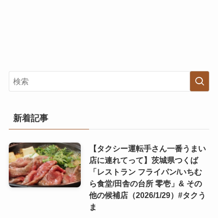
新着記事
【タクシー運転手さん一番うまい
店に連れてって】茨城県つくば
「レストラン フライパン/いちむ
ら食堂/田舎の台所 零壱」& その
他の候補店（2026/1/29）#タクう
ま