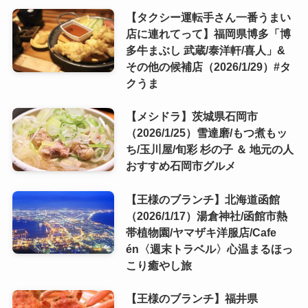
【タクシー運転手さん一番うまい
店に連れてって】福岡県博多「博
多牛まぶし 武蔵/泰洋軒/喜人」&
その他の候補店（2026/1/29）#タ
クうま
【メシドラ】茨城県石岡市
（2026/1/25）雪達磨/もつ煮もッ
ち/玉川屋/旬彩 杉の子 ＆ 地元の人
おすすめ石岡市グルメ
【王様のブランチ】北海道函館
（2026/1/17）湯倉神社/函館市熱
帯植物園/ヤマザキ洋服店/Cafe
én〈週末トラベル〉心温まるほっ
こり癒やし旅
【王様のブランチ】福井県