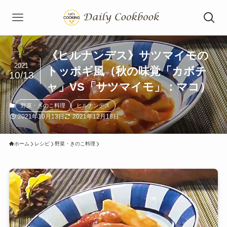
《ヒルナンデス》サツマイモの
2021
トッポギ風（秋の味覚「カボチ
10/13
ャ」VS「サツマイモ」：マコ）
野菜・きのこ料理
ヒルナンデス
2021年10月13日
2021年12月18日
ホーム
レシピ
野菜・きのこ料理