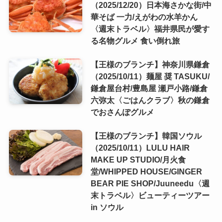
（2025/12/20）日本海さかな街/中
華そば 一力/えがわの水羊かん
〈週末トラベル〉福井県民が愛す
る名物グルメ 食い倒れ旅
【王様のブランチ】神奈川県鎌倉
（2025/10/11）麺屋 奨 TASUKU/
鎌倉屋台村/豊島屋 瀬戸小路/鎌倉
六弥太〈ごはんクラブ〉秋の鎌倉
でおさんぽグルメ
【王様のブランチ】韓国ソウル
（2025/10/11）LULU HAIR
MAKE UP STUDIO/月火食
堂/WHIPPED HOUSE/GINGER
BEAR PIE SHOP/Juuneedu〈週
末トラベル〉ビューティーツアー
in ソウル