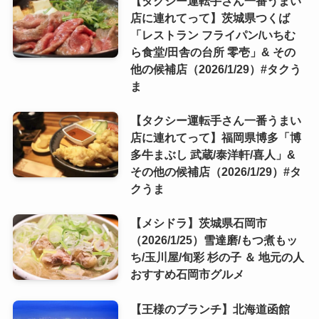
【タクシー運転手さん一番うまい
店に連れてって】茨城県つくば
「レストラン フライパン/いちむ
ら食堂/田舎の台所 零壱」& その
他の候補店（2026/1/29）#タクう
ま
【タクシー運転手さん一番うまい
店に連れてって】福岡県博多「博
多牛まぶし 武蔵/泰洋軒/喜人」&
その他の候補店（2026/1/29）#タ
クうま
【メシドラ】茨城県石岡市
（2026/1/25）雪達磨/もつ煮もッ
ち/玉川屋/旬彩 杉の子 ＆ 地元の人
おすすめ石岡市グルメ
【王様のブランチ】北海道函館