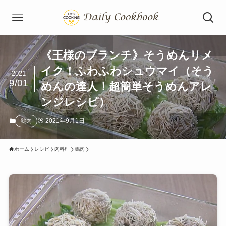
《王様のブランチ》そうめんリメ
イク！ふわふわシュウマイ（そう
2021
9/01
めんの達人！超簡単そうめんアレ
ンジレシピ）
2021年9月1日
鶏肉
ホーム
レシピ
肉料理
鶏肉