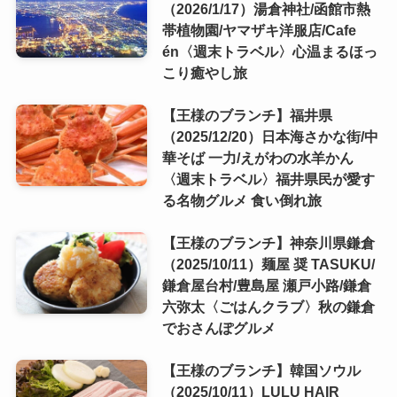
（2026/1/17）湯倉神社/函館市熱
帯植物園/ヤマザキ洋服店/Cafe
én〈週末トラベル〉心温まるほっ
こり癒やし旅
【王様のブランチ】福井県
（2025/12/20）日本海さかな街/中
華そば 一力/えがわの水羊かん
〈週末トラベル〉福井県民が愛す
る名物グルメ 食い倒れ旅
【王様のブランチ】神奈川県鎌倉
（2025/10/11）麺屋 奨 TASUKU/
鎌倉屋台村/豊島屋 瀬戸小路/鎌倉
六弥太〈ごはんクラブ〉秋の鎌倉
でおさんぽグルメ
【王様のブランチ】韓国ソウル
（2025/10/11）LULU HAIR