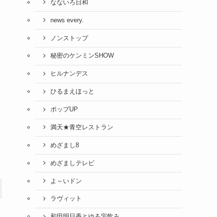
なないろ日和
news every.
ノンストップ
秘密のケンミンSHOW
ヒルナンデス
ひるまえほっと
ポップUP
満天★青空レストラン
めざまし8
めざましテレビ
よ～いドン
ラヴィット
和田明日香とゆる宅飲み