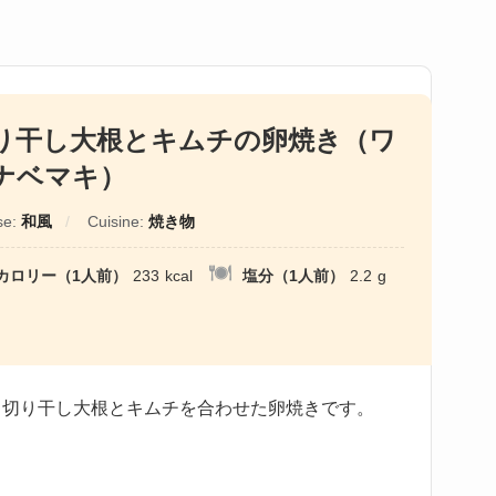
り干し大根とキムチの卵焼き（ワ
ナベマキ）
se:
和風
Cuisine:
焼き物
カロリー（1人前）
233
kcal
塩分（1人前）
2.2
g
る切り干し大根とキムチを合わせた卵焼きです。