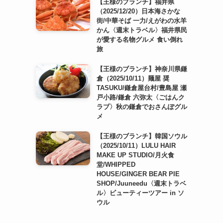
【王様のブランチ】福井県
（2025/12/20）日本海さかな
街/中華そば 一力/えがわの水羊
かん〈週末トラベル〉福井県民
が愛する名物グルメ 食い倒れ
旅
【王様のブランチ】神奈川県鎌
倉（2025/10/11）麺屋 奨
TASUKU/鎌倉屋台村/豊島屋 瀬
戸小路/鎌倉 六弥太〈ごはんク
ラブ〉秋の鎌倉でおさんぽグル
メ
【王様のブランチ】韓国ソウル
（2025/10/11）LULU HAIR
MAKE UP STUDIO/月火食
堂/WHIPPED
HOUSE/GINGER BEAR PIE
SHOP/Juuneedu〈週末トラベ
ル〉ビューティーツアー in ソ
ウル