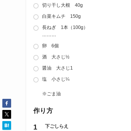
切り干し大根 40g
白菜キムチ 150g
長ねぎ 1本（100g）
………
卵 6個
酒 大さじ½
醤油 大さじ1
塩 小さじ¼
※ごま油
作り方
下ごしらえ