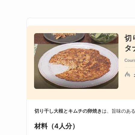
切
タ
Cour
切り干し大根とキムチの卵焼き
は、旨味のあ
材料（4人分）