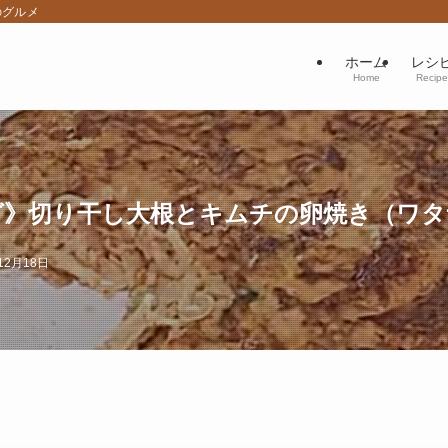
のグルメ
ホーム
レシ
Home
Recipe
グ》切り干し大根とキムチの卵焼き（ワ
12月18日