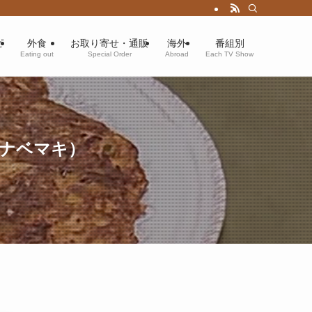
ピ
外食
お取り寄せ・通販
海外
番組別
Eating out
Special Order
Abroad
Each TV Show
タナベマキ）