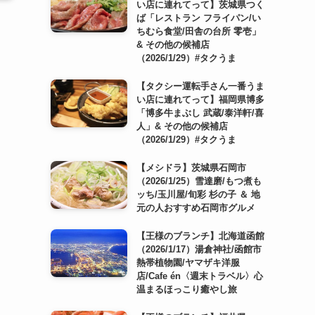
い店に連れてって】茨城県つく
ば「レストラン フライパン/い
ちむら食堂/田舎の台所 零壱」
& その他の候補店
（2026/1/29）#タクうま
【タクシー運転手さん一番うま
い店に連れてって】福岡県博多
「博多牛まぶし 武蔵/泰洋軒/喜
人」& その他の候補店
（2026/1/29）#タクうま
【メシドラ】茨城県石岡市
（2026/1/25）雪達磨/もつ煮も
ッち/玉川屋/旬彩 杉の子 ＆ 地
元の人おすすめ石岡市グルメ
【王様のブランチ】北海道函館
（2026/1/17）湯倉神社/函館市
熱帯植物園/ヤマザキ洋服
店/Cafe én〈週末トラベル〉心
温まるほっこり癒やし旅