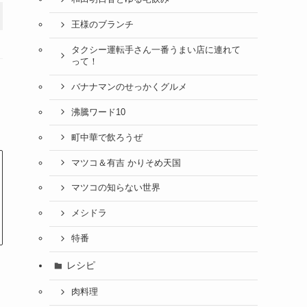
王様のブランチ
タクシー運転手さん一番うまい店に連れて
って！
バナナマンのせっかくグルメ
沸騰ワード10
町中華で飲ろうぜ
マツコ＆有吉 かりそめ天国
マツコの知らない世界
メシドラ
特番
レシピ
肉料理