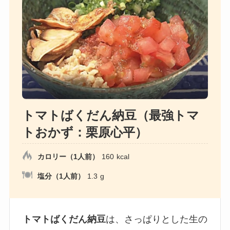
トマトばくだん納豆（最強トマ
トおかず：栗原心平）
カロリー（1人前）
160
kcal
塩分（1人前）
1.3
g
トマトばくだん納豆
は、さっぱりとした生の