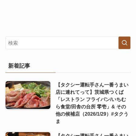
新着記事
【タクシー運転手さん一番うまい
店に連れてって】茨城県つくば
「レストラン フライパン/いちむ
ら食堂/田舎の台所 零壱」& その
他の候補店（2026/1/29）#タクう
ま
【タクシー運転手さん一番うまい