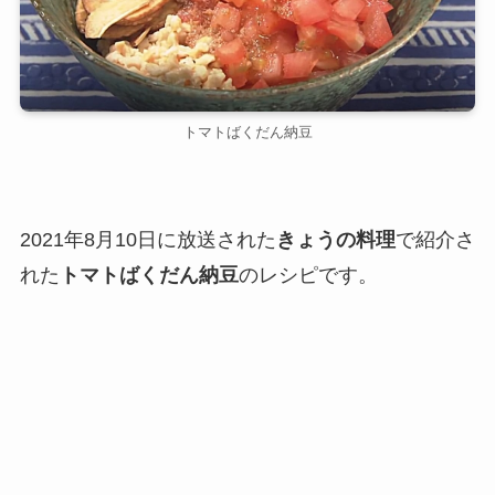
トマトばくだん納豆
2021年8月10日に放送された
きょうの料理
で紹介さ
れた
トマトばくだん納豆
のレシピです。