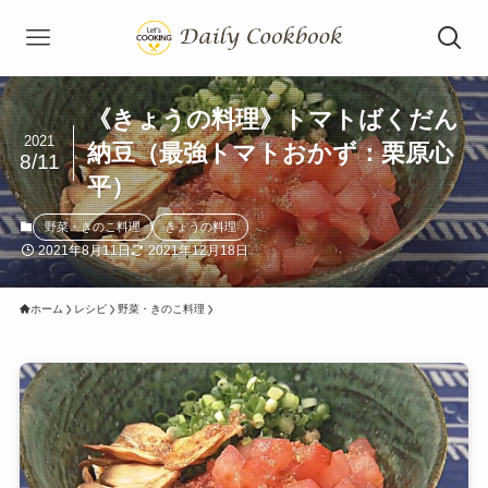
《きょうの料理》トマトばくだん
2021
納豆（最強トマトおかず：栗原心
8/11
平）
野菜・きのこ料理
きょうの料理
2021年8月11日
2021年12月18日
ホーム
レシピ
野菜・きのこ料理