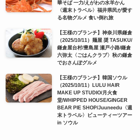
華そば 一力/えがわの水羊かん
〈週末トラベル〉福井県民が愛す
る名物グルメ 食い倒れ旅
【王様のブランチ】神奈川県鎌倉
（2025/10/11）麺屋 奨 TASUKU/
鎌倉屋台村/豊島屋 瀬戸小路/鎌倉
六弥太〈ごはんクラブ〉秋の鎌倉
でおさんぽグルメ
【王様のブランチ】韓国ソウル
（2025/10/11）LULU HAIR
MAKE UP STUDIO/月火食
堂/WHIPPED HOUSE/GINGER
BEAR PIE SHOP/Juuneedu〈週
末トラベル〉ビューティーツアー
in ソウル