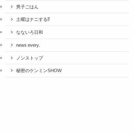
男子ごはん
土曜はナニする⁉
なないろ日和
news every.
ノンストップ
秘密のケンミンSHOW
ヒルナンデス
ひるまえほっと
ポップUP
満天★青空レストラン