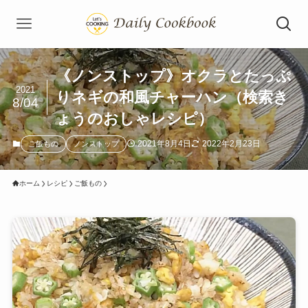
《ノンストップ》オクラとたっぷ
2021
りネギの和風チャーハン（検索き
8/04
ょうのおしゃレシピ）
2021年8月4日
2022年2月23日
ご飯もの
ノンストップ
ホーム
レシピ
ご飯もの