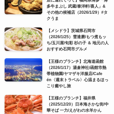
店に連れてって】福岡県博多「博
多牛まぶし 武蔵/泰洋軒/喜人」&
その他の候補店（2026/1/29）#タ
クうま
【メシドラ】茨城県石岡市
（2026/1/25）雪達磨/もつ煮もッ
ち/玉川屋/旬彩 杉の子 ＆ 地元の人
おすすめ石岡市グルメ
【王様のブランチ】北海道函館
（2026/1/17）湯倉神社/函館市熱
帯植物園/ヤマザキ洋服店/Cafe
én〈週末トラベル〉心温まるほっ
こり癒やし旅
【王様のブランチ】福井県
（2025/12/20）日本海さかな街/中
華そば 一力/えがわの水羊かん