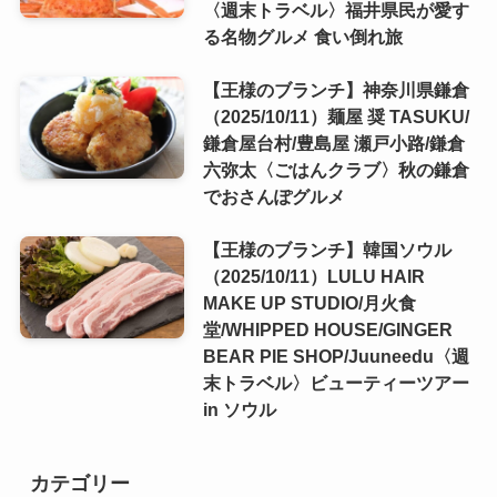
〈週末トラベル〉福井県民が愛す
る名物グルメ 食い倒れ旅
【王様のブランチ】神奈川県鎌倉
（2025/10/11）麺屋 奨 TASUKU/
鎌倉屋台村/豊島屋 瀬戸小路/鎌倉
六弥太〈ごはんクラブ〉秋の鎌倉
でおさんぽグルメ
【王様のブランチ】韓国ソウル
（2025/10/11）LULU HAIR
MAKE UP STUDIO/月火食
堂/WHIPPED HOUSE/GINGER
BEAR PIE SHOP/Juuneedu〈週
末トラベル〉ビューティーツアー
in ソウル
カテゴリー