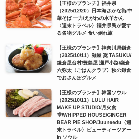
【王様のブランチ】福井県
（2025/12/20）日本海さかな街/中
華そば 一力/えがわの水羊かん
〈週末トラベル〉福井県民が愛す
る名物グルメ 食い倒れ旅
【王様のブランチ】神奈川県鎌倉
（2025/10/11）麺屋 奨 TASUKU/
鎌倉屋台村/豊島屋 瀬戸小路/鎌倉
六弥太〈ごはんクラブ〉秋の鎌倉
でおさんぽグルメ
【王様のブランチ】韓国ソウル
（2025/10/11）LULU HAIR
MAKE UP STUDIO/月火食
堂/WHIPPED HOUSE/GINGER
BEAR PIE SHOP/Juuneedu〈週
末トラベル〉ビューティーツアー
in ソウル