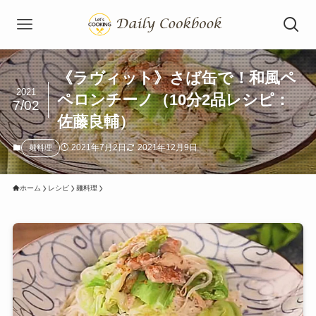
《ラヴィット》さば缶で！和風ペ
2021
ペロンチーノ（10分2品レシピ：
7/02
佐藤良輔）
2021年7月2日
2021年12月9日
麺料理
ホーム
レシピ
麺料理