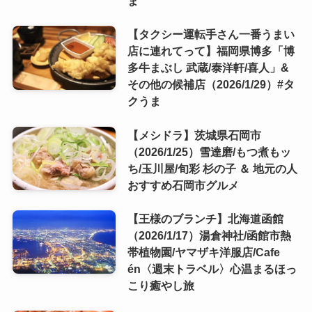
ま
【タクシー運転手さん一番うまい
店に連れてって】福岡県博多「博
多牛まぶし 武蔵/泰洋軒/喜人」&
その他の候補店（2026/1/29）#タ
クうま
【メシドラ】茨城県石岡市
（2026/1/25）雪達磨/もつ煮もッ
ち/玉川屋/旬彩 杉の子 ＆ 地元の人
おすすめ石岡市グルメ
【王様のブランチ】北海道函館
（2026/1/17）湯倉神社/函館市熱
帯植物園/ヤマザキ洋服店/Cafe
én〈週末トラベル〉心温まるほっ
こり癒やし旅