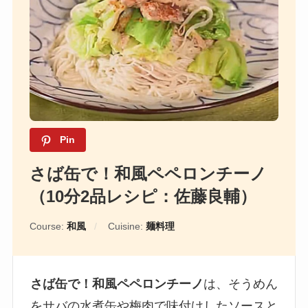
Pin
さば缶で！和風ペペロンチーノ
（10分2品レシピ：佐藤良輔）
Course:
和風
Cuisine:
麺料理
さば缶で！和風ペペロンチーノ
は、そうめん
をサバの水煮缶や梅肉で味付けしたソースと