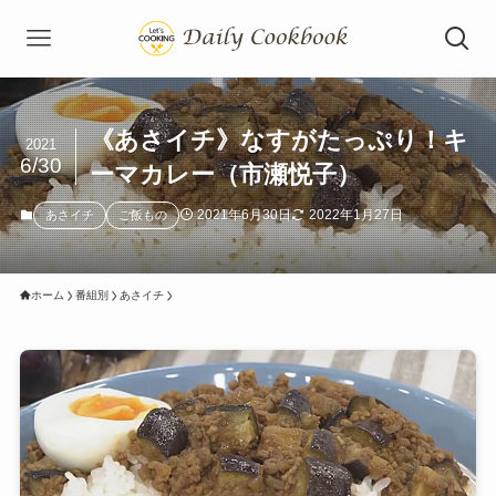
《あさイチ》なすがたっぷり！キ
2021
6/30
ーマカレー（市瀬悦子）
2021年6月30日
2022年1月27日
あさイチ
ご飯もの
ホーム
番組別
あさイチ