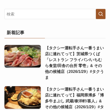
新着記事
【タクシー運転手さん一番うまい
店に連れてって】茨城県つくば
「レストラン フライパン/いちむ
ら食堂/田舎の台所 零壱」& その
他の候補店（2026/1/29）#タクう
ま
【タクシー運転手さん一番うまい
店に連れてって】福岡県博多「博
多牛まぶし 武蔵/泰洋軒/喜人」&
その他の候補店（2026/1/29）#タ