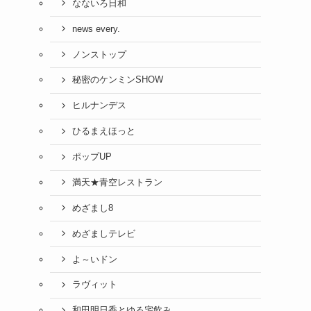
なないろ日和
news every.
ノンストップ
秘密のケンミンSHOW
ヒルナンデス
ひるまえほっと
ポップUP
満天★青空レストラン
めざまし8
めざましテレビ
よ～いドン
ラヴィット
和田明日香とゆる宅飲み