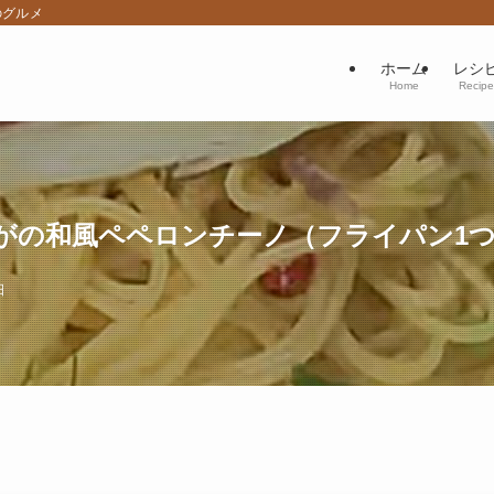
のグルメ
ホーム
レシ
Home
Recipe
がの和風ペペロンチーノ（フライパン1
日