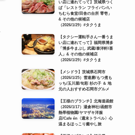
い店に連れてって】茨城県つく
ば「レストラン フライパン/い
ちむら食堂/田舎の台所 零壱」
& その他の候補店
（2026/1/29）#タクうま
み
【タクシー運転手さん一番うま
い店に連れてって】福岡県博多
「博多牛まぶし 武蔵/泰洋軒/喜
人」& その他の候補店
（2026/1/29）#タクうま
【メシドラ】茨城県石岡市
（2026/1/25）雪達磨/もつ煮も
ッち/玉川屋/旬彩 杉の子 ＆ 地
元の人おすすめ石岡市グルメ
【王様のブランチ】北海道函館
（2026/1/17）湯倉神社/函館市
熱帯植物園/ヤマザキ洋服
店/Cafe én〈週末トラベル〉心
温まるほっこり癒やし旅