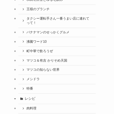
王様のブランチ
タクシー運転手さん一番うまい店に連れて
って！
バナナマンのせっかくグルメ
沸騰ワード10
町中華で飲ろうぜ
マツコ＆有吉 かりそめ天国
マツコの知らない世界
メシドラ
特番
レシピ
肉料理