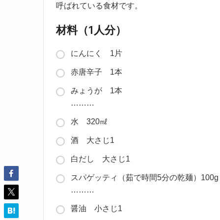
呼ばれている食材です。
材料（1人分）
にんにく 1片
赤唐辛子 1本
みょうが 1本
………
水 320㎖
酒 大さじ1
白だし 大さじ1
スパゲッティ（茹で時間5分の乾麺）100g
………
醤油 小さじ1