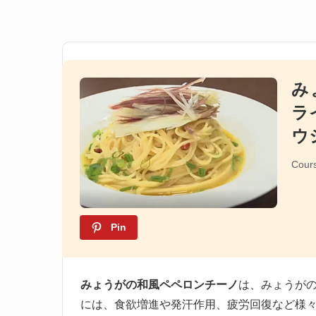
み
ラ
ウ
Cour
Pin
みょうがの和風ペペロンチーノ
は、みょうが
には、食欲増進や発汗作用、疲労回復など様