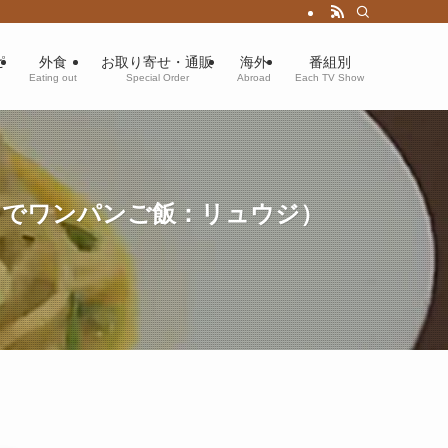
ピ
外食
お取り寄せ・通販
海外
番組別
Eating out
Special Order
Abroad
Each TV Show
つでワンパンご飯：リュウジ）