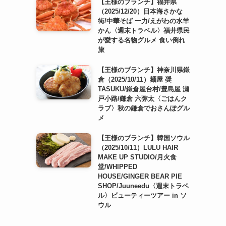
【王様のブランチ】福井県
（2025/12/20）日本海さかな
街/中華そば 一力/えがわの水羊
かん〈週末トラベル〉福井県民
が愛する名物グルメ 食い倒れ
旅
【王様のブランチ】神奈川県鎌
倉（2025/10/11）麺屋 奨
TASUKU/鎌倉屋台村/豊島屋 瀬
戸小路/鎌倉 六弥太〈ごはんク
ラブ〉秋の鎌倉でおさんぽグル
メ
【王様のブランチ】韓国ソウル
（2025/10/11）LULU HAIR
MAKE UP STUDIO/月火食
堂/WHIPPED
HOUSE/GINGER BEAR PIE
SHOP/Juuneedu〈週末トラベ
ル〉ビューティーツアー in ソ
ウル