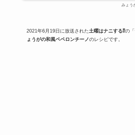
みょう
2021年6月19日に放送された
土曜はナニする⁉
の「
ょうがの和風ペペロンチーノ
のレシピです。