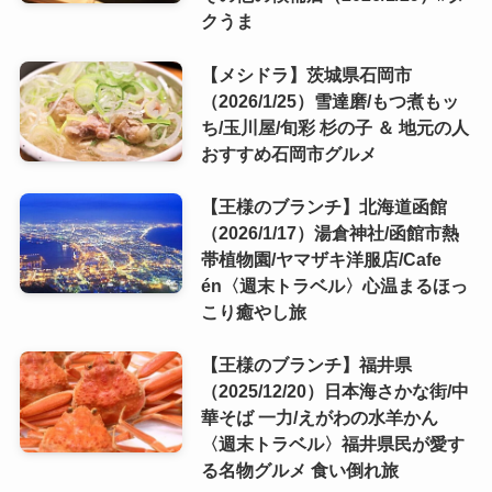
クうま
【メシドラ】茨城県石岡市
（2026/1/25）雪達磨/もつ煮もッ
ち/玉川屋/旬彩 杉の子 ＆ 地元の人
おすすめ石岡市グルメ
【王様のブランチ】北海道函館
（2026/1/17）湯倉神社/函館市熱
帯植物園/ヤマザキ洋服店/Cafe
én〈週末トラベル〉心温まるほっ
こり癒やし旅
【王様のブランチ】福井県
（2025/12/20）日本海さかな街/中
華そば 一力/えがわの水羊かん
〈週末トラベル〉福井県民が愛す
る名物グルメ 食い倒れ旅