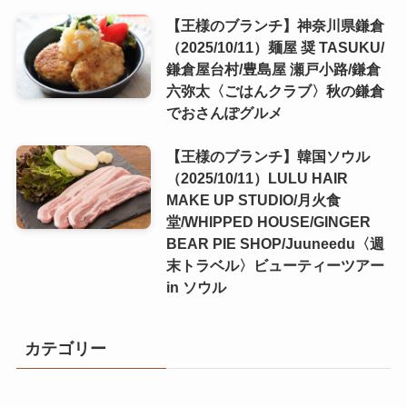
【王様のブランチ】神奈川県鎌倉
（2025/10/11）麺屋 奨 TASUKU/
鎌倉屋台村/豊島屋 瀬戸小路/鎌倉
六弥太〈ごはんクラブ〉秋の鎌倉
でおさんぽグルメ
【王様のブランチ】韓国ソウル
（2025/10/11）LULU HAIR
MAKE UP STUDIO/月火食
堂/WHIPPED HOUSE/GINGER
BEAR PIE SHOP/Juuneedu〈週
末トラベル〉ビューティーツアー
in ソウル
カテゴリー