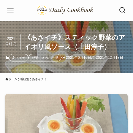
《あさイチ》スティック野菜のア
2021
6/10
イオリ風ソース（上田淳子）
2021年6月10日
2021年12月18日
あさイチ
野菜・きのこ料理
ホーム
番組別
あさイチ