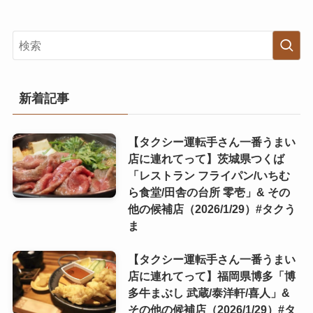
新着記事
【タクシー運転手さん一番うまい
店に連れてって】茨城県つくば
「レストラン フライパン/いちむ
ら食堂/田舎の台所 零壱」& その
他の候補店（2026/1/29）#タクう
ま
【タクシー運転手さん一番うまい
店に連れてって】福岡県博多「博
多牛まぶし 武蔵/泰洋軒/喜人」&
その他の候補店（2026/1/29）#タ