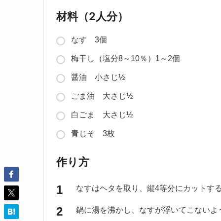
材料（2人分）
なす 3個
梅干し（塩分8～10％）1～2個
醤油 小さじ½
ごま油 大さじ½
白ごま 大さじ½
青じそ 3枚
作り方
なすはヘタを取り、縦4等分にカットす
鍋に湯を沸かし、なすが浮いてこないよ