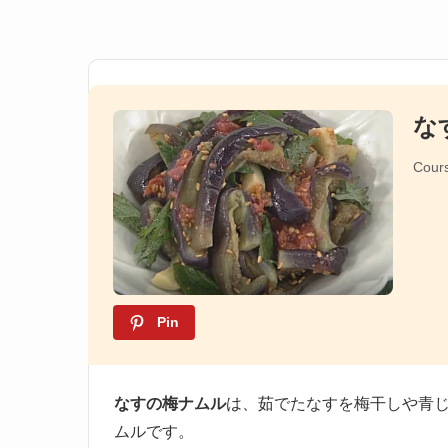
な
Cour
Pin
なすの梅ナムル
は、茹でたなすを梅干しや青
ムルです。