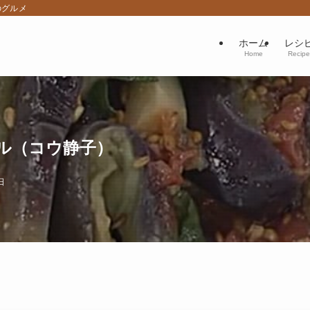
のグルメ
ホーム
レシ
Home
Recipe
ル（コウ静子）
日