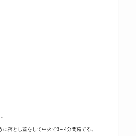
る。
うに落とし蓋をして中火で3～4分間茹でる。