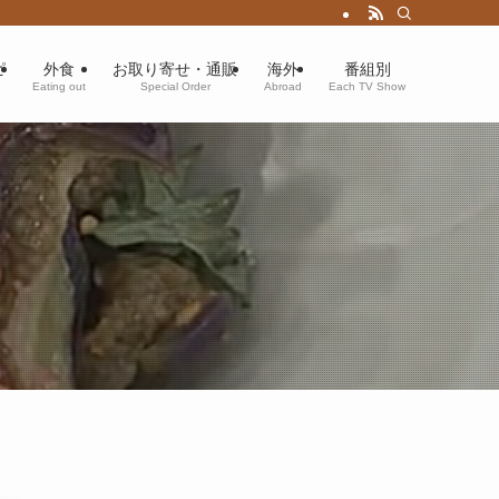
ピ
外食
お取り寄せ・通販
海外
番組別
Eating out
Special Order
Abroad
Each TV Show