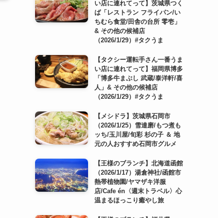
い店に連れてって】茨城県つく
ば「レストラン フライパン/い
ちむら食堂/田舎の台所 零壱」
& その他の候補店
（2026/1/29）#タクうま
【タクシー運転手さん一番うま
い店に連れてって】福岡県博多
「博多牛まぶし 武蔵/泰洋軒/喜
人」& その他の候補店
（2026/1/29）#タクうま
【メシドラ】茨城県石岡市
（2026/1/25）雪達磨/もつ煮も
ッち/玉川屋/旬彩 杉の子 ＆ 地
元の人おすすめ石岡市グルメ
【王様のブランチ】北海道函館
（2026/1/17）湯倉神社/函館市
熱帯植物園/ヤマザキ洋服
店/Cafe én〈週末トラベル〉心
温まるほっこり癒やし旅