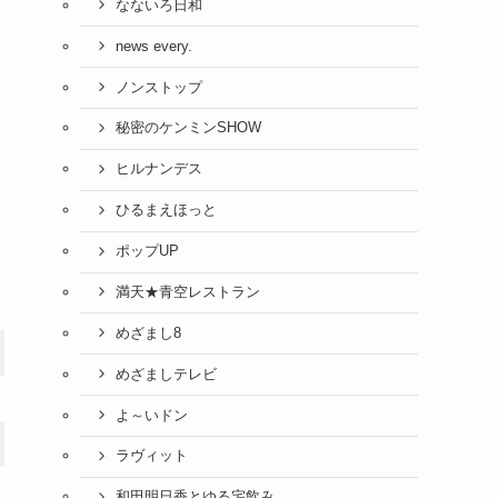
なないろ日和
news every.
ノンストップ
秘密のケンミンSHOW
ヒルナンデス
ひるまえほっと
ポップUP
満天★青空レストラン
めざまし8
めざましテレビ
よ～いドン
ラヴィット
和田明日香とゆる宅飲み