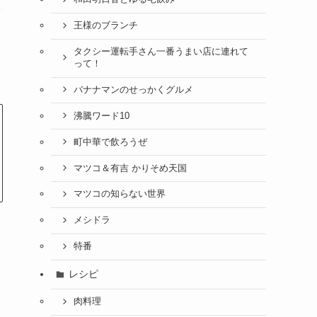
王様のブランチ
タクシー運転手さん一番うまい店に連れて
って！
バナナマンのせっかくグルメ
沸騰ワード10
町中華で飲ろうぜ
マツコ＆有吉 かりそめ天国
マツコの知らない世界
メシドラ
特番
レシピ
肉料理