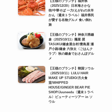
【王様のブランチ】福井県
（2025/12/20）日本海さかな
街/中華そば 一力/えがわの水羊
かん〈週末トラベル〉福井県民
が愛する名物グルメ 食い倒れ
旅
【王様のブランチ】神奈川県鎌
倉（2025/10/11）麺屋 奨
TASUKU/鎌倉屋台村/豊島屋 瀬
戸小路/鎌倉 六弥太〈ごはんク
ラブ〉秋の鎌倉でおさんぽグル
メ
【王様のブランチ】韓国ソウル
（2025/10/11）LULU HAIR
MAKE UP STUDIO/月火食
堂/WHIPPED
HOUSE/GINGER BEAR PIE
SHOP/Juuneedu〈週末トラベ
ル〉ビューティーツアー in ソ
ウル