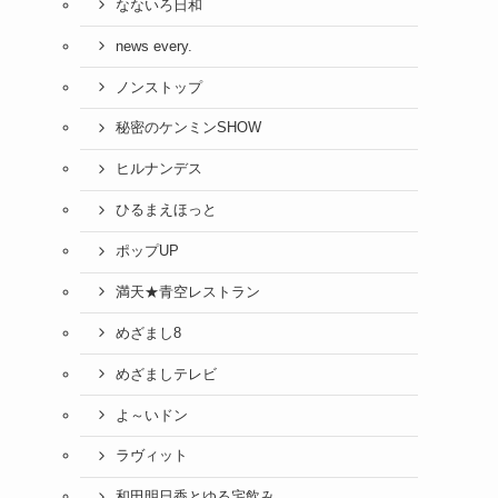
なないろ日和
news every.
ノンストップ
秘密のケンミンSHOW
ヒルナンデス
ひるまえほっと
ポップUP
満天★青空レストラン
めざまし8
めざましテレビ
よ～いドン
ラヴィット
和田明日香とゆる宅飲み