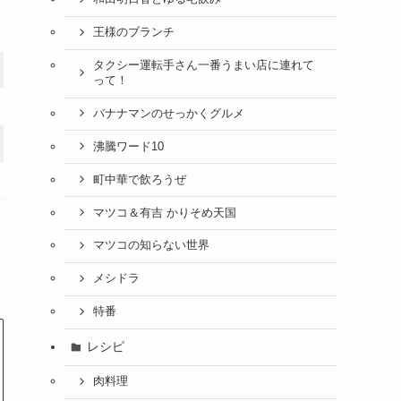
王様のブランチ
タクシー運転手さん一番うまい店に連れて
って！
バナナマンのせっかくグルメ
沸騰ワード10
町中華で飲ろうぜ
マツコ＆有吉 かりそめ天国
マツコの知らない世界
メシドラ
特番
レシピ
肉料理