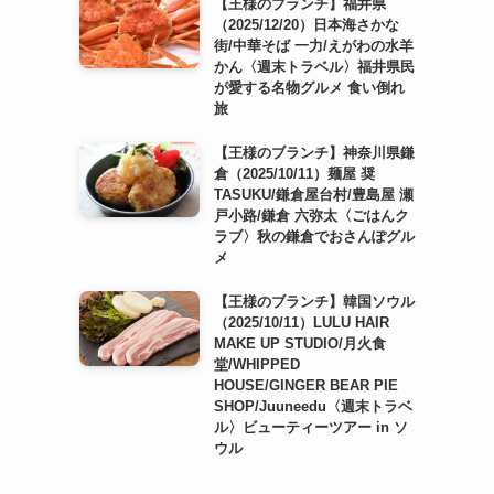
【王様のブランチ】福井県
（2025/12/20）日本海さかな
街/中華そば 一力/えがわの水羊
かん〈週末トラベル〉福井県民
が愛する名物グルメ 食い倒れ
旅
【王様のブランチ】神奈川県鎌
倉（2025/10/11）麺屋 奨
TASUKU/鎌倉屋台村/豊島屋 瀬
戸小路/鎌倉 六弥太〈ごはんク
ラブ〉秋の鎌倉でおさんぽグル
メ
【王様のブランチ】韓国ソウル
（2025/10/11）LULU HAIR
MAKE UP STUDIO/月火食
堂/WHIPPED
HOUSE/GINGER BEAR PIE
SHOP/Juuneedu〈週末トラベ
ル〉ビューティーツアー in ソ
ウル