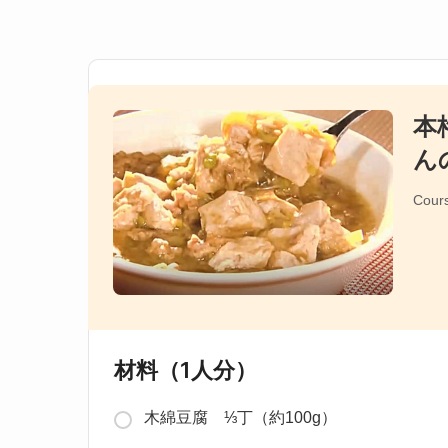
本
ん
Cour
材料（1人分）
木綿豆腐 ⅓丁（約100g）