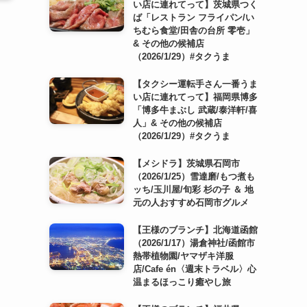
い店に連れてって】茨城県つく
ば「レストラン フライパン/い
ちむら食堂/田舎の台所 零壱」
& その他の候補店
（2026/1/29）#タクうま
【タクシー運転手さん一番うま
い店に連れてって】福岡県博多
「博多牛まぶし 武蔵/泰洋軒/喜
人」& その他の候補店
（2026/1/29）#タクうま
【メシドラ】茨城県石岡市
（2026/1/25）雪達磨/もつ煮も
ッち/玉川屋/旬彩 杉の子 ＆ 地
元の人おすすめ石岡市グルメ
【王様のブランチ】北海道函館
（2026/1/17）湯倉神社/函館市
熱帯植物園/ヤマザキ洋服
店/Cafe én〈週末トラベル〉心
温まるほっこり癒やし旅