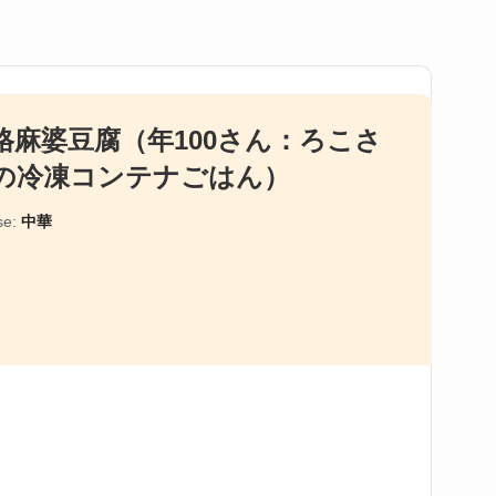
格麻婆豆腐（年100さん：ろこさ
の冷凍コンテナごはん）
se:
中華