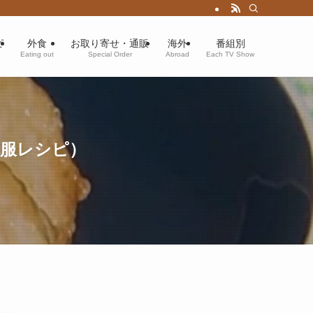
ピ
外食
お取り寄せ・通販
海外
番組別
Eating out
Special Order
Abroad
Each TV Show
克服レシピ）