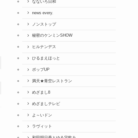
なないろ日和
news every.
ノンストップ
秘密のケンミンSHOW
ヒルナンデス
ひるまえほっと
ポップUP
満天★青空レストラン
めざまし8
めざましテレビ
よ～いドン
ラヴィット
和田明日香とゆる宅飲み