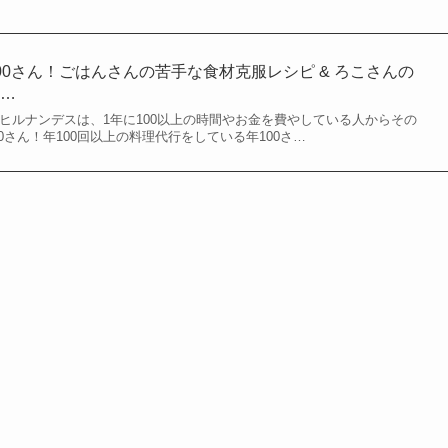
00さん！ごはんさんの苦手な食材克服レシピ & ろこさんの
（…
れたヒルナンデスは、1年に100以上の時間やお金を費やしている人からその
0さん！年100回以上の料理代行をしている年100さ…