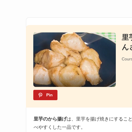
里
ん
Cour
Pin
里芋のから揚げ
は、里芋を揚げ焼きにするこ
べやすくした一品です。