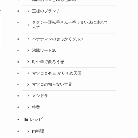
王様のブランチ
タクシー運転手さん一番うまい店に連れて
って！
バナナマンのせっかくグルメ
沸騰ワード10
町中華で飲ろうぜ
マツコ＆有吉 かりそめ天国
マツコの知らない世界
メシドラ
特番
レシピ
肉料理