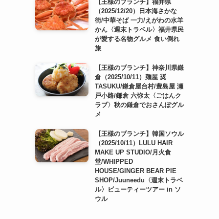
【王様のブランチ】福井県
（2025/12/20）日本海さかな
街/中華そば 一力/えがわの水羊
かん〈週末トラベル〉福井県民
が愛する名物グルメ 食い倒れ
旅
【王様のブランチ】神奈川県鎌
倉（2025/10/11）麺屋 奨
TASUKU/鎌倉屋台村/豊島屋 瀬
戸小路/鎌倉 六弥太〈ごはんク
ラブ〉秋の鎌倉でおさんぽグル
メ
【王様のブランチ】韓国ソウル
（2025/10/11）LULU HAIR
MAKE UP STUDIO/月火食
堂/WHIPPED
HOUSE/GINGER BEAR PIE
SHOP/Juuneedu〈週末トラベ
ル〉ビューティーツアー in ソ
ウル