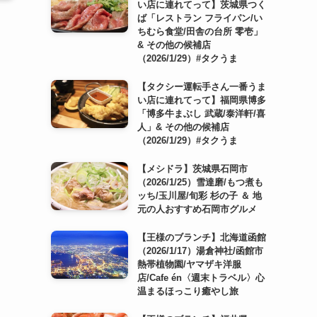
い店に連れてって】茨城県つく
ば「レストラン フライパン/い
ちむら食堂/田舎の台所 零壱」
& その他の候補店
（2026/1/29）#タクうま
【タクシー運転手さん一番うま
い店に連れてって】福岡県博多
「博多牛まぶし 武蔵/泰洋軒/喜
人」& その他の候補店
（2026/1/29）#タクうま
【メシドラ】茨城県石岡市
（2026/1/25）雪達磨/もつ煮も
ッち/玉川屋/旬彩 杉の子 ＆ 地
元の人おすすめ石岡市グルメ
【王様のブランチ】北海道函館
（2026/1/17）湯倉神社/函館市
熱帯植物園/ヤマザキ洋服
店/Cafe én〈週末トラベル〉心
温まるほっこり癒やし旅