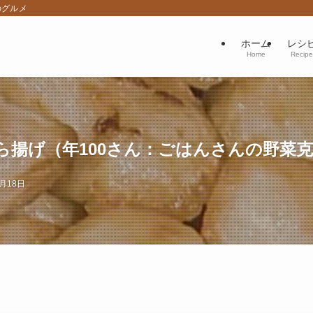
のグルメ
ホーム
レシ
Home
Recipe
ら揚げ（年100さん：ごはんさんの野菜
2月18日