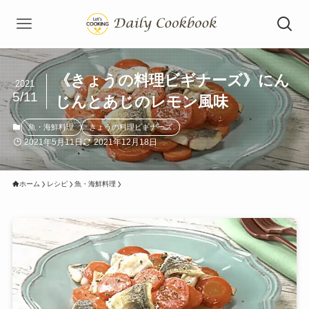
《きょうの料理ビギナーズ》にん
2021
5/11
じんとあじのレモン風味
魚・海鮮料理
きょうの料理ビギナーズ
2021年5月11日
2021年12月18日
ホーム
レシピ
魚・海鮮料理