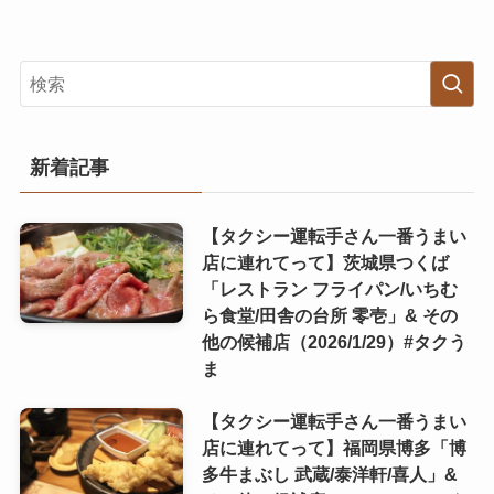
新着記事
【タクシー運転手さん一番うまい
店に連れてって】茨城県つくば
「レストラン フライパン/いちむ
ら食堂/田舎の台所 零壱」& その
他の候補店（2026/1/29）#タクう
ま
【タクシー運転手さん一番うまい
店に連れてって】福岡県博多「博
多牛まぶし 武蔵/泰洋軒/喜人」&