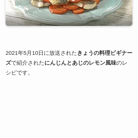
2021年5月10日に放送された
きょうの料理ビギナー
ズ
で紹介された
にんじんとあじのレモン風味
のレ
シピです。