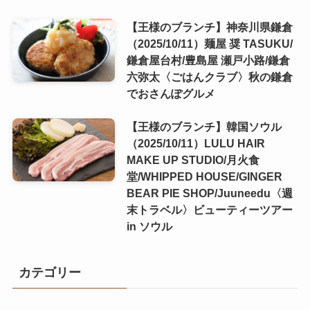
【王様のブランチ】神奈川県鎌倉
（2025/10/11）麺屋 奨 TASUKU/
鎌倉屋台村/豊島屋 瀬戸小路/鎌倉
六弥太〈ごはんクラブ〉秋の鎌倉
でおさんぽグルメ
【王様のブランチ】韓国ソウル
（2025/10/11）LULU HAIR
MAKE UP STUDIO/月火食
堂/WHIPPED HOUSE/GINGER
BEAR PIE SHOP/Juuneedu〈週
末トラベル〉ビューティーツアー
in ソウル
カテゴリー