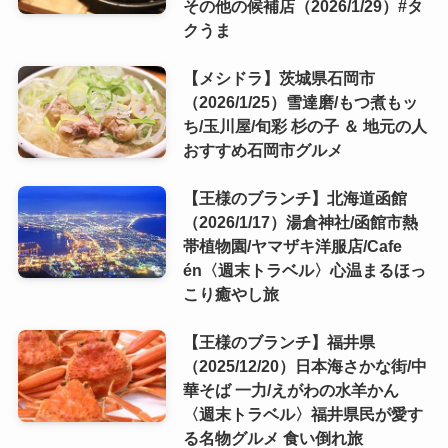
その他の候補店（2026/1/29）#タ
クうま
【メシドラ】茨城県石岡市
（2026/1/25）雪達磨/もつ煮もッ
ち/玉川屋/旬彩 杉の子 ＆ 地元の人
おすすめ石岡市グルメ
【王様のブランチ】北海道函館
（2026/1/17）湯倉神社/函館市熱
帯植物園/ヤマザキ洋服店/Cafe
én〈週末トラベル〉心温まるほっ
こり癒やし旅
【王様のブランチ】福井県
（2025/12/20）日本海さかな街/中
華そば 一力/えがわの水羊かん
〈週末トラベル〉福井県民が愛す
る名物グルメ 食い倒れ旅