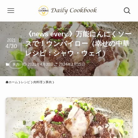
《news every.》万能にんにくソー
2021
スで！ウンパイロー（幸せの中華
4/30
レシピ：シャウ・ウェイ）
2021年4月30日
2024年2月15日
豚肉
ホーム
レシピ
肉料理
豚肉