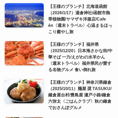
【王様のブランチ】北海道函館
（2026/1/17）湯倉神社/函館市熱
帯植物園/ヤマザキ洋服店/Cafe
én〈週末トラベル〉心温まるほっ
こり癒やし旅
【王様のブランチ】福井県
（2025/12/20）日本海さかな街/中
華そば 一力/えがわの水羊かん
〈週末トラベル〉福井県民が愛す
る名物グルメ 食い倒れ旅
【王様のブランチ】神奈川県鎌倉
（2025/10/11）麺屋 奨 TASUKU/
鎌倉屋台村/豊島屋 瀬戸小路/鎌倉
六弥太〈ごはんクラブ〉秋の鎌倉
でおさんぽグルメ