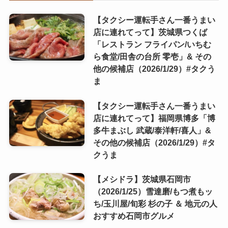
【タクシー運転手さん一番うまい
店に連れてって】茨城県つくば
「レストラン フライパン/いちむ
ら食堂/田舎の台所 零壱」& その
他の候補店（2026/1/29）#タクう
ま
【タクシー運転手さん一番うまい
店に連れてって】福岡県博多「博
多牛まぶし 武蔵/泰洋軒/喜人」&
その他の候補店（2026/1/29）#タ
クうま
【メシドラ】茨城県石岡市
（2026/1/25）雪達磨/もつ煮もッ
ち/玉川屋/旬彩 杉の子 ＆ 地元の人
おすすめ石岡市グルメ