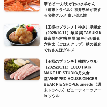
華そば 一力/えがわの水羊かん
〈週末トラベル〉福井県民が愛す
る名物グルメ 食い倒れ旅
【王様のブランチ】神奈川県鎌倉
（2025/10/11）麺屋 奨 TASUKU/
鎌倉屋台村/豊島屋 瀬戸小路/鎌倉
六弥太〈ごはんクラブ〉秋の鎌倉
でおさんぽグルメ
【王様のブランチ】韓国ソウル
（2025/10/11）LULU HAIR
MAKE UP STUDIO/月火食
堂/WHIPPED HOUSE/GINGER
BEAR PIE SHOP/Juuneedu〈週
末トラベル〉ビューティーツアー
in ソウル