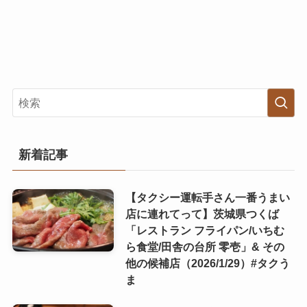
新着記事
【タクシー運転手さん一番うまい
店に連れてって】茨城県つくば
「レストラン フライパン/いちむ
ら食堂/田舎の台所 零壱」& その
他の候補店（2026/1/29）#タクう
ま