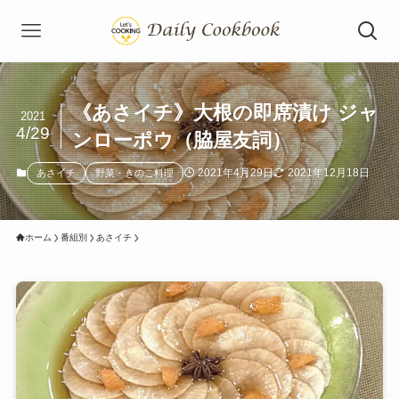
《あさイチ》大根の即席漬け ジャ
2021
4/29
ンローポウ（脇屋友詞）
2021年4月29日
2021年12月18日
あさイチ
野菜・きのこ料理
ホーム
番組別
あさイチ