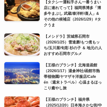
【タクシー運転手さん一番うまい
店に連れてって】福岡県博多「博
多牛まぶし 武蔵/泰洋軒/喜人」&
その他の候補店（2026/1/29）#タ
クうま
【メシドラ】茨城県石岡市
（2026/1/25）雪達磨/もつ煮もッ
ち/玉川屋/旬彩 杉の子 ＆ 地元の人
おすすめ石岡市グルメ
【王様のブランチ】北海道函館
（2026/1/17）湯倉神社/函館市熱
帯植物園/ヤマザキ洋服店/Cafe
én〈週末トラベル〉心温まるほっ
こり癒やし旅
【王様のブランチ】福井県
（2025/12/20）日本海さかな街/中