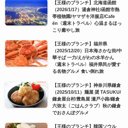
【王様のブランチ】北海道函館
（2026/1/17）湯倉神社/函館市熱
帯植物園/ヤマザキ洋服店/Cafe
én〈週末トラベル〉心温まるほっ
こり癒やし旅
【王様のブランチ】福井県
（2025/12/20）日本海さかな街/中
華そば 一力/えがわの水羊かん
〈週末トラベル〉福井県民が愛す
る名物グルメ 食い倒れ旅
【王様のブランチ】神奈川県鎌倉
（2025/10/11）麺屋 奨 TASUKU/
鎌倉屋台村/豊島屋 瀬戸小路/鎌倉
六弥太〈ごはんクラブ〉秋の鎌倉
でおさんぽグルメ
【王様のブランチ】韓国ソウル