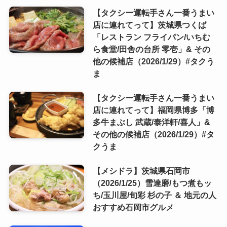
【タクシー運転手さん一番うまい
店に連れてって】茨城県つくば
「レストラン フライパン/いちむ
ら食堂/田舎の台所 零壱」& その
他の候補店（2026/1/29）#タクう
ま
【タクシー運転手さん一番うまい
店に連れてって】福岡県博多「博
多牛まぶし 武蔵/泰洋軒/喜人」&
その他の候補店（2026/1/29）#タ
クうま
【メシドラ】茨城県石岡市
（2026/1/25）雪達磨/もつ煮もッ
ち/玉川屋/旬彩 杉の子 ＆ 地元の人
おすすめ石岡市グルメ