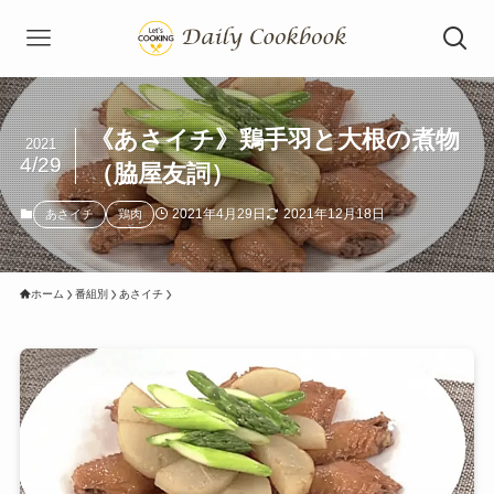
《あさイチ》鶏手羽と大根の煮物
2021
4/29
（脇屋友詞）
2021年4月29日
2021年12月18日
あさイチ
鶏肉
ホーム
番組別
あさイチ