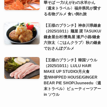
華そば 一力/えがわの水羊かん
〈週末トラベル〉福井県民が愛す
る名物グルメ 食い倒れ旅
【王様のブランチ】神奈川県鎌倉
（2025/10/11）麺屋 奨 TASUKU/
鎌倉屋台村/豊島屋 瀬戸小路/鎌倉
六弥太〈ごはんクラブ〉秋の鎌倉
でおさんぽグルメ
【王様のブランチ】韓国ソウル
（2025/10/11）LULU HAIR
MAKE UP STUDIO/月火食
堂/WHIPPED HOUSE/GINGER
BEAR PIE SHOP/Juuneedu〈週
末トラベル〉ビューティーツアー
in ソウル