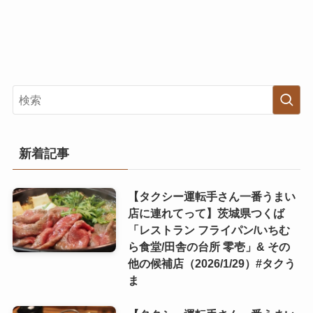
新着記事
【タクシー運転手さん一番うまい
店に連れてって】茨城県つくば
「レストラン フライパン/いちむ
ら食堂/田舎の台所 零壱」& その
他の候補店（2026/1/29）#タクう
ま