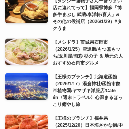
【タクシー運転手さん一番うまい
店に連れてって】福岡県博多「博
多牛まぶし 武蔵/泰洋軒/喜人」&
その他の候補店（2026/1/29）#タ
クうま
【メシドラ】茨城県石岡市
（2026/1/25）雪達磨/もつ煮もッ
ち/玉川屋/旬彩 杉の子 ＆ 地元の人
おすすめ石岡市グルメ
【王様のブランチ】北海道函館
（2026/1/17）湯倉神社/函館市熱
帯植物園/ヤマザキ洋服店/Cafe
én〈週末トラベル〉心温まるほっ
こり癒やし旅
【王様のブランチ】福井県
（2025/12/20）日本海さかな街/中