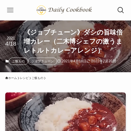
《ジョブチューン》ダシの旨味倍
2021
増カレー（二木博シェフの激うま
4/18
レトルトカレーアレンジ）
2021年4月18日
2022年2月20日
ご飯もの
ジョブチューン
ホーム
レシピ
ご飯もの