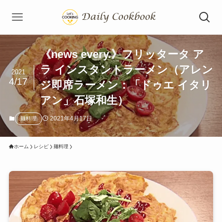
《news every.》フリッタータ ア
ラ インスタントラーメン（アレン
2021
4/17
ジ即席ラーメン：「ドゥエ イタリ
アン」石塚和生）
2021年4月17日
麺料理
ホーム
レシピ
麺料理