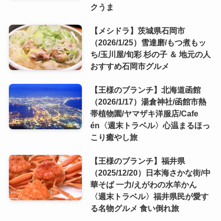
クうま
【メシドラ】茨城県石岡市
（2026/1/25）雪達磨/もつ煮もッ
ち/玉川屋/旬彩 杉の子 ＆ 地元の人
おすすめ石岡市グルメ
【王様のブランチ】北海道函館
（2026/1/17）湯倉神社/函館市熱
帯植物園/ヤマザキ洋服店/Cafe
én〈週末トラベル〉心温まるほっ
こり癒やし旅
【王様のブランチ】福井県
（2025/12/20）日本海さかな街/中
華そば 一力/えがわの水羊かん
〈週末トラベル〉福井県民が愛す
る名物グルメ 食い倒れ旅