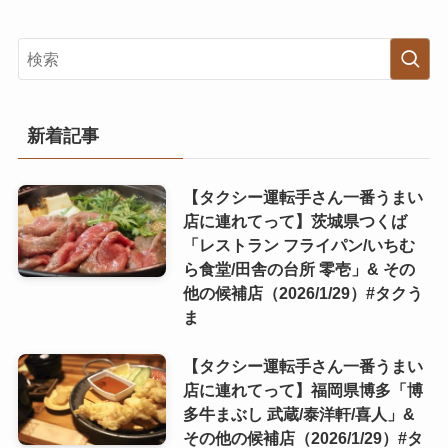
新着記事
【タクシー運転手さん一番うまい
店に連れてって】茨城県つくば
「レストラン フライパン/いちむ
ら食堂/田舎の台所 零壱」& その
他の候補店（2026/1/29）#タクう
ま
【タクシー運転手さん一番うまい
店に連れてって】福岡県博多「博
多牛まぶし 武蔵/泰洋軒/喜人」&
その他の候補店（2026/1/29）#タ