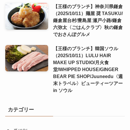
【王様のブランチ】神奈川県鎌倉
（2025/10/11）麺屋 奨 TASUKU/
鎌倉屋台村/豊島屋 瀬戸小路/鎌倉
六弥太〈ごはんクラブ〉秋の鎌倉
でおさんぽグルメ
【王様のブランチ】韓国ソウル
（2025/10/11）LULU HAIR
MAKE UP STUDIO/月火食
堂/WHIPPED HOUSE/GINGER
BEAR PIE SHOP/Juuneedu〈週
末トラベル〉ビューティーツアー
in ソウル
カテゴリー