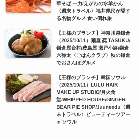
華そば 一力/えがわの水羊かん
〈週末トラベル〉福井県民が愛す
る名物グルメ 食い倒れ旅
【王様のブランチ】神奈川県鎌倉
（2025/10/11）麺屋 奨 TASUKU/
鎌倉屋台村/豊島屋 瀬戸小路/鎌倉
六弥太〈ごはんクラブ〉秋の鎌倉
でおさんぽグルメ
【王様のブランチ】韓国ソウル
（2025/10/11）LULU HAIR
MAKE UP STUDIO/月火食
堂/WHIPPED HOUSE/GINGER
BEAR PIE SHOP/Juuneedu〈週
末トラベル〉ビューティーツアー
in ソウル