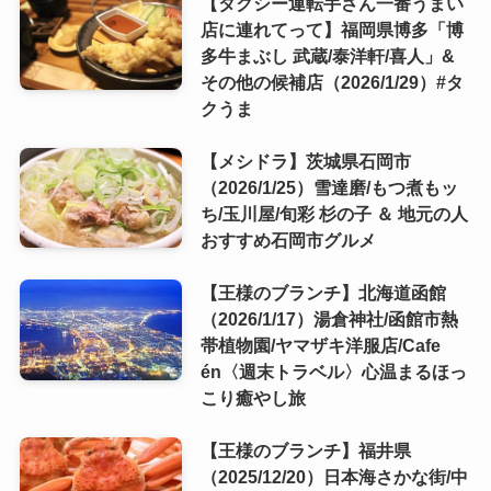
【タクシー運転手さん一番うまい
店に連れてって】福岡県博多「博
多牛まぶし 武蔵/泰洋軒/喜人」&
その他の候補店（2026/1/29）#タ
クうま
【メシドラ】茨城県石岡市
（2026/1/25）雪達磨/もつ煮もッ
ち/玉川屋/旬彩 杉の子 ＆ 地元の人
おすすめ石岡市グルメ
【王様のブランチ】北海道函館
（2026/1/17）湯倉神社/函館市熱
帯植物園/ヤマザキ洋服店/Cafe
én〈週末トラベル〉心温まるほっ
こり癒やし旅
【王様のブランチ】福井県
（2025/12/20）日本海さかな街/中