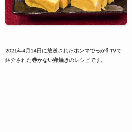
2021年4月14日に放送された
ホンマでっか⁉ TV
で
紹介された
巻かない卵焼き
のレシピです。