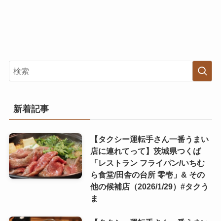
新着記事
【タクシー運転手さん一番うまい
店に連れてって】茨城県つくば
「レストラン フライパン/いちむ
ら食堂/田舎の台所 零壱」& その
他の候補店（2026/1/29）#タクう
ま