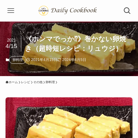
《ホンマでっか⁉》巻かない卵焼
2021
4/15
き（超時短レシピ：リュウジ）
2021年4月15日
2024年4月5日
卵料理
ホーム
レシピ
その他
卵料理