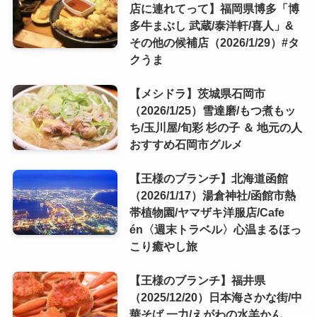
店に連れてって】福岡県博多「博
多牛まぶし 武蔵/泰洋軒/喜人」&
その他の候補店（2026/1/29）#タ
クうま
【メシドラ】茨城県石岡市
（2026/1/25）雪達磨/もつ煮もッ
ち/玉川屋/旬彩 杉の子 ＆ 地元の人
おすすめ石岡市グルメ
【王様のブランチ】北海道函館
（2026/1/17）湯倉神社/函館市熱
帯植物園/ヤマザキ洋服店/Cafe
én〈週末トラベル〉心温まるほっ
こり癒やし旅
【王様のブランチ】福井県
（2025/12/20）日本海さかな街/中
華そば 一力/えがわの水羊かん