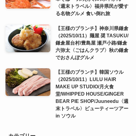
〈週末トラベル〉福井県民が愛す
る名物グルメ 食い倒れ旅
【王様のブランチ】神奈川県鎌倉
（2025/10/11）麺屋 奨 TASUKU/
鎌倉屋台村/豊島屋 瀬戸小路/鎌倉
六弥太〈ごはんクラブ〉秋の鎌倉
でおさんぽグルメ
【王様のブランチ】韓国ソウル
（2025/10/11）LULU HAIR
MAKE UP STUDIO/月火食
堂/WHIPPED HOUSE/GINGER
BEAR PIE SHOP/Juuneedu〈週
末トラベル〉ビューティーツアー
in ソウル
カテゴリー