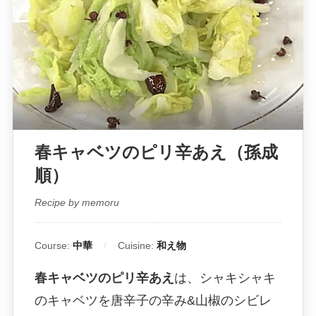
春キャベツのピリ辛あえ（孫成
順）
Recipe by memoru
Course:
中華
Cuisine:
和え物
春キャベツのピリ辛あえ
は、シャキシャキ
のキャベツを唐辛子の辛み&山椒のシビレ