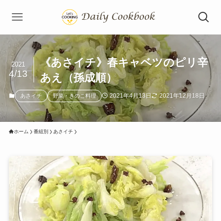
《あさイチ》春キャベツのピリ辛
2021
4/13
あえ（孫成順）
2021年4月13日
2021年12月18日
あさイチ
野菜・きのこ料理
ホーム
番組別
あさイチ