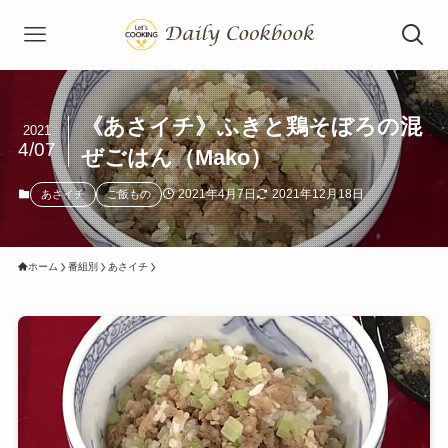
《あさイチ》ふきと鶏そぼろの混
2021
4/07
ぜごはん（Mako）
2021年4月7日
2021年12月18日
あさイチ
ご飯もの
ホーム
番組別
あさイチ