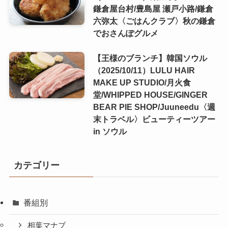
鎌倉屋台村/豊島屋 瀬戸小路/鎌倉
六弥太〈ごはんクラブ〉秋の鎌倉
でおさんぽグルメ
【王様のブランチ】韓国ソウル
（2025/10/11）LULU HAIR
MAKE UP STUDIO/月火食
堂/WHIPPED HOUSE/GINGER
BEAR PIE SHOP/Juuneedu〈週
末トラベル〉ビューティーツアー
in ソウル
カテゴリー
番組別
相葉マナブ