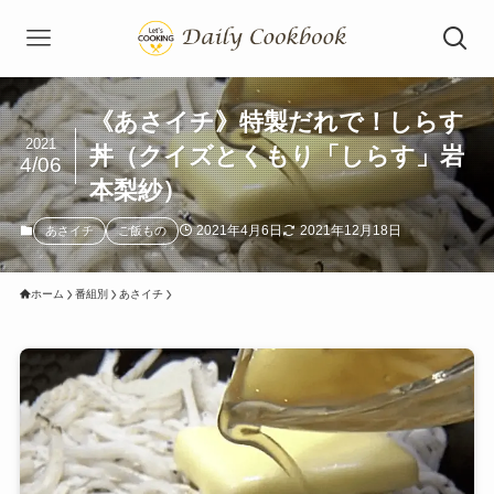
《あさイチ》特製だれで！しらす
2021
丼（クイズとくもり「しらす」岩
4/06
本梨紗）
2021年4月6日
2021年12月18日
あさイチ
ご飯もの
ホーム
番組別
あさイチ