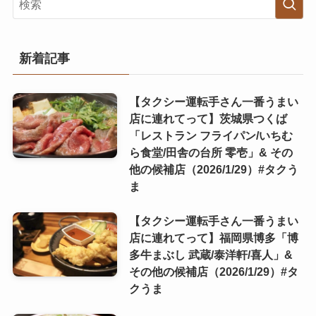
新着記事
【タクシー運転手さん一番うまい
店に連れてって】茨城県つくば
「レストラン フライパン/いちむ
ら食堂/田舎の台所 零壱」& その
他の候補店（2026/1/29）#タクう
ま
【タクシー運転手さん一番うまい
店に連れてって】福岡県博多「博
多牛まぶし 武蔵/泰洋軒/喜人」&
その他の候補店（2026/1/29）#タ
クうま