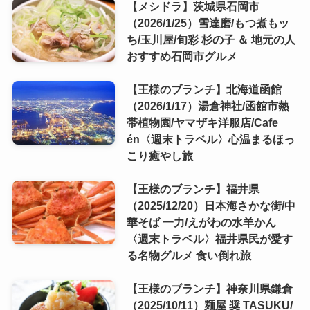
【メシドラ】茨城県石岡市
（2026/1/25）雪達磨/もつ煮もッ
ち/玉川屋/旬彩 杉の子 ＆ 地元の人
おすすめ石岡市グルメ
【王様のブランチ】北海道函館
（2026/1/17）湯倉神社/函館市熱
帯植物園/ヤマザキ洋服店/Cafe
én〈週末トラベル〉心温まるほっ
こり癒やし旅
【王様のブランチ】福井県
（2025/12/20）日本海さかな街/中
華そば 一力/えがわの水羊かん
〈週末トラベル〉福井県民が愛す
る名物グルメ 食い倒れ旅
【王様のブランチ】神奈川県鎌倉
（2025/10/11）麺屋 奨 TASUKU/