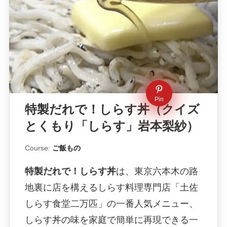
Pin
特製だれで！しらす丼（クイズ
とくもり「しらす」岩本梨紗）
Course:
ご飯もの
特製だれで！しらす丼
は、東京六本木の路
地裏に店を構えるしらす料理専門店「土佐
しらす食堂二万匹」の一番人気メニュー、
しらす丼の味を家庭で簡単に再現できる一