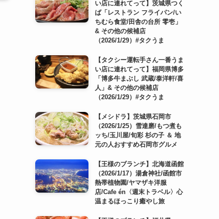
い店に連れてって】茨城県つく
ば「レストラン フライパン/い
ちむら食堂/田舎の台所 零壱」
& その他の候補店
（2026/1/29）#タクうま
【タクシー運転手さん一番うま
い店に連れてって】福岡県博多
「博多牛まぶし 武蔵/泰洋軒/喜
人」& その他の候補店
（2026/1/29）#タクうま
【メシドラ】茨城県石岡市
（2026/1/25）雪達磨/もつ煮も
ッち/玉川屋/旬彩 杉の子 ＆ 地
元の人おすすめ石岡市グルメ
【王様のブランチ】北海道函館
（2026/1/17）湯倉神社/函館市
熱帯植物園/ヤマザキ洋服
店/Cafe én〈週末トラベル〉心
温まるほっこり癒やし旅