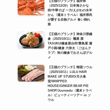
【王様のブランチ】福井県
（2025/12/20）日本海さかな
街/中華そば 一力/えがわの水羊
かん〈週末トラベル〉福井県民
が愛する名物グルメ 食い倒れ
旅
【王様のブランチ】神奈川県鎌
倉（2025/10/11）麺屋 奨
TASUKU/鎌倉屋台村/豊島屋 瀬
戸小路/鎌倉 六弥太〈ごはんク
ラブ〉秋の鎌倉でおさんぽグル
メ
【王様のブランチ】韓国ソウル
（2025/10/11）LULU HAIR
MAKE UP STUDIO/月火食
堂/WHIPPED
HOUSE/GINGER BEAR PIE
SHOP/Juuneedu〈週末トラベ
ル〉ビューティーツアー in ソ
ウル