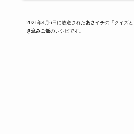
2021年4月6日に放送された
あさイチ
の「クイズと
き込みご飯
のレシピです。