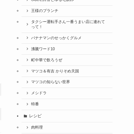
王様のブランチ
タクシー運転手さん一番うまい店に連れて
って！
バナナマンのせっかくグルメ
沸騰ワード10
町中華で飲ろうぜ
マツコ＆有吉 かりそめ天国
マツコの知らない世界
メシドラ
特番
レシピ
肉料理