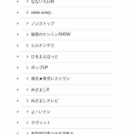
なないろ日和
news every.
ノンストップ
秘密のケンミンSHOW
ヒルナンデス
ひるまえほっと
ポップUP
満天★青空レストラン
めざまし8
めざましテレビ
よ～いドン
ラヴィット
和田明日香とゆる宅飲み