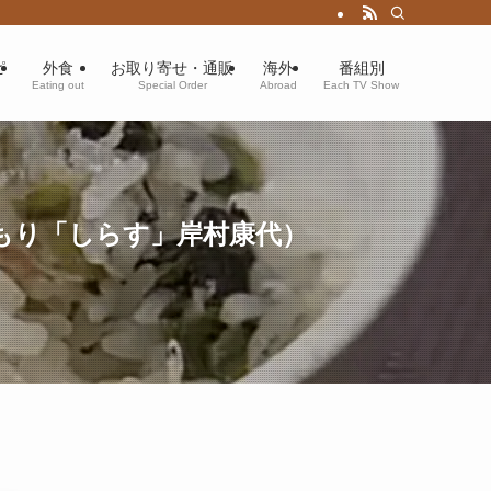
ピ
外食
お取り寄せ・通販
海外
番組別
Eating out
Special Order
Abroad
Each TV Show
もり「しらす」岸村康代）